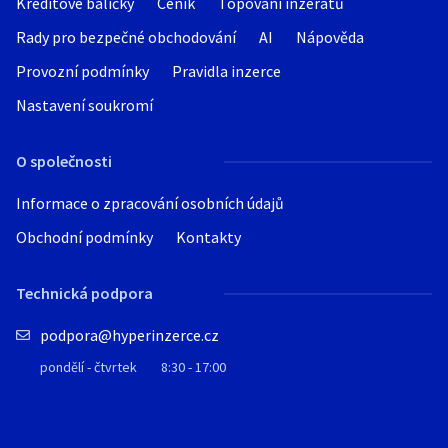
Kreditové balíčky
Ceník
Topování inzerátů
silon. kladek na trubky a profily jsou
umístění: Polsko
RS232)
Rady pro bezpečné obchodování
skladem k zakoupení v OLOMOUCI.
AI
Nápověda
telefon: +48 603 510 566
- chladicí jednotka
DOKLAD+ZÁRUKA+NÁVOD.
- automatické mazání trnů
Provozní podmínky
Pravidla inzerce
Cena 36000
- hliníková bezpečnostní podložka
http://zakruzovacka.rajce.idnes.cz/
Nastavení soukromí
umístění: Polsko
Kontakty:
telefon: +48 603 510 566
O společnosti
premyslfilipzavináčseznam.cz
tel. šestsetosm 85 48 49
Informace o zpracování osobních údajů
Obchodní podmínky
Kontakty
Technická podpora
podpora@hyperinzerce.cz
pondělí - čtvrtek
8:30 - 17:00