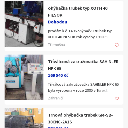
Provoz v režimu jak manuálním tak
ohýbačka trubek typ XOTH 40
poloautomatickém. Otáčky ohýbací
desky 9ot/min. Zastavovací rozměry:
PIESOK
délka x šířka x výška - 860 x 900 x 850 mm.
Dohodou
Záruční doba 24 měsíců.
prodám k.č. 1496 ohýbačku trubek typ
XOTH 40 PIESOK rok výroby 1980 max
průměr trubek 40mm, příslušenství 2 x
Třemošná
ohýbací rolny. ( 1x na stroji)
Tříválcová zakružovačka SAHINLER
HPK 65
169 540 Kč
Tříválcová zakružovačka SAHINLER HPK 65
byla vyrobena v roce 2005 v Turecku
společností Şahinler Metal Makina
Zahraničí
Endüstri A.Ş.
Technické specifikace zakružovačky
Trnová ohýbačka trubek GM-SB-
SAHINLER HPK 65
38CNC-2A1S
- počet válců: 3