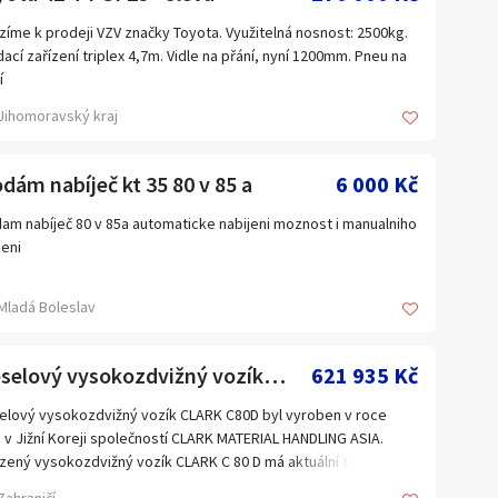
ožnost prohlídky po domluvě.
ukce: Ano
ena za celý balík: 10 000 €
zíme k prodeji VZV značky Toyota. Využitelná nosnost: 2500kg.
iální vybavení: Nový lak, Nová baterie, Pracovní světla, plná
ací zařízení triplex 4,7m. Vidle na přání, nyní 1200mm. Pneu na
na, topení, repas sedačky, vidle 1200mm
ípadě zájmu mě neváhejte kontaktovat do zpráv.
í
Jihomoravský kraj
bce: Toyota
vá řada: 42-7 FGF25
 konstrukce: Vysokozdvižný vozík čelní
dám nabíječ kt 35 80 v 85 a
6 000 Kč
ací zařízení: Triplex
ost : 2500kg
am nabíječ 80 v 85a automaticke nabijeni moznost i manualniho
a zdvihu: 4700 mm
jeni
ý zdvih: 1600 mm
r: Toyota
Mladá Boleslav
n: Benzín/LPG
a kabiny: 2140
a: 1170
Dieselový vysokozdvižný vozík CLARK C80D
621 935 Kč
: SE - 7x12, 6x9
elový vysokozdvižný vozík CLARK C80D byl vyroben v roce
 v Jižní Koreji společností CLARK MATERIAL HANDLING ASIA.
lní pro středně těžkou až náročnou manipulaci s materiálem
zený vysokozdvižný vozík CLARK C 80 D má aktuální technickou
tř i venku.
lídku UDT platnou do října 2025.