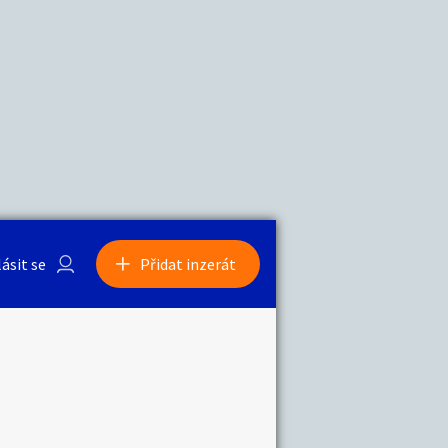
a
Zvířata
lásit se
Přidat inzerát
obby
Sběratelství
ní
Ostatní