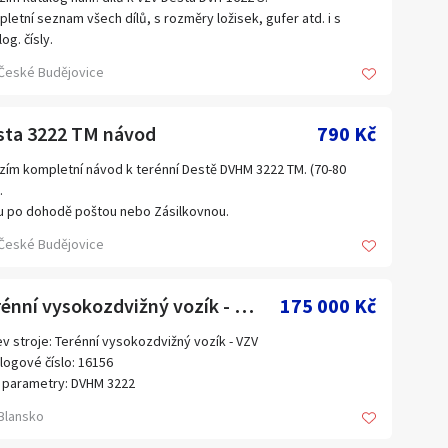
a
letní seznam všech dílů, s rozměry ložisek, gufer atd. i s
Plzeňský kraj
og. čísly.
Ústecký kraj
stran
České Budějovice
u po dohodě poštou nebo Zásilkovnou
Zahraničí
kněte i ostatní moje návody a dokumentace!
sta 3222 TM návod
790 Kč
zím kompletní návod k terénní Destě DVHM 3222 TM. (70-80
.
u po dohodě poštou nebo Zásilkovnou.
kněte i ostatní moje návody a dokumentace!
České Budějovice
Terénní vysokozdvižný vozík - VZV DVHM 3222 (16156.)
175 000 Kč
v stroje: Terénní vysokozdvižný vozík - VZV
logové číslo: 16156
 parametry: DVHM 3222
bce: DESTA
Blansko
s:
ost 3,2 t