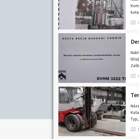
Nabídka/poptávk
Komp
Pardubický kraj
katal
Středočeský kraj
395.
Zašl
Zlínský kraj
Zkou
De
Nabí
léta)
Zašl
Zkou
Náze
Kata
Typ,
Výro
Popi
nosn