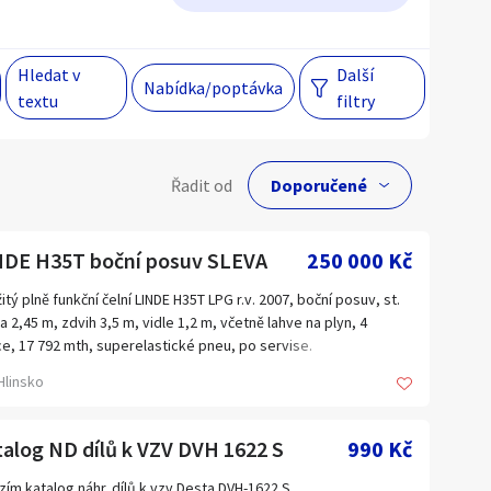
Hlavní město Praha
Večer
Hledat v
Další
Nabídka/poptávka
textu
filtry
Jihomoravský kraj
egiony
lní cena
Řadit od
Kč
 s personalizací nabídek, zasíláním
gových materiálů a upozornění.
NDE H35T boční posuv SLEVA
250 000 Kč
itý plně funkční čelní LINDE H35T LPG r.v. 2007, boční posuv, st.
a 2,45 m, zdvih 3,5 m, vidle 1,2 m, včetně lahve na plyn, 4
Hlavní město Praha
e, 17 792 mth, superelastické pneu, po servise.
 po slevě: 250 000,-Kč + DPH. Původní cena 290 000,- Kč.
Jihomoravský kraj
Hlinsko
ava po ČR zdarma.
Kraj Vysočina
vejte se na všechny moje inzeráty.
E je jednička na trhu a záruka kvality.
alog ND dílů k VZV DVH 1622 S
Liberecký kraj
990 Kč
Olomoucký kraj
zím katalog náhr. dílů k vzv Desta DVH-1622 S.