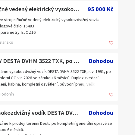
: ZAPOJENO, možno předvést v chodu
Ručně vedený elektrický vysokozdvižný vozík EJC Z16 (15483.)
95 000 Kč
v stroje: Ručně vedený elektrický vysokozdvižný vozík
logové číslo: 15483
 parametry: EJC Z16
bce: Jungheinrich
Blansko
výroby:
6
s:
VZV DESTA DVHM 3522 TXK, po GO v r. 2026
Dohodou
ost 1600 kg
ště nákladu 600 mm
áme vysokozdvižný vozík DESTA DVHM 3522 TXK, r. v. 1991, po
tí baterie 24 V
letní GO v r. 2026 se zárukou 6 měsíců. Duplex zvedací
n pohonu 1,5 kW
zení, kabina, kompletní osvětlení, původní pneu, veškerá
nost bez baterie 942 kg
mentace, tech. průkaz, technická prohlídka.
Hodonín
nost baterie min./max. 274/302 kg
nické parametry:
Vysokozdvižný vodík DESTA DVHM3522Txk po GO
Dohodou
bce: DESTA
vá řada: DVHM 3522 TXK
zíme k prodeji terenní Destu po kompletní generální opravě se
 konstrukce: Terénní vysokozdvižný vozík
kou 6 měsíců.
ací zařízení: Duplex