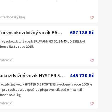
Středočeský kraj
Boční vysokozdvižný vozík BAUMANN GX 60/14/45 L DIESEL
687 186 Kč
í vysokozdvižný vozík BAUMANN GX 60/14/45 L DIESEL byl
ben v Itálii v roce 2015.
ifikace vysokozdvižného vozíku BAUMANN GX 60/14/45 L
Zahraničí
EL
snost: 6000 kg
ximální výška zdvihu: 4500 mm
Vysokozdvižný vozík HYSTER 5.5 FORTENS
445 730 Kč
lka vidlic: 1400 mm
řka vidlic: 200 mm
kozdvižný vozík HYSTER 5.5 FORTENS vyrobený v roce 2009 je
oušťka vidlic: 50 mm
n pro rychlou a bezpečnou přepravu nákladů o maximální
vih vidlic: 200 mm
nosti 5500 kg.
ojitý stožár
Zahraničí
ška stožáru: 3190 mm
nické specifikace LPG vysokozdvižného vozíku HYSTER 5.5
ximální horizontální vysunutí stožáru: 1500 mm
TENS