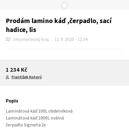
Prodám lamino káď ,čerpadlo, sací
hadice, lis
Jihomoravský kraj
12. 9. 2020 - 12:34
1 234 Kč
František Kotový
Popis
Laminátová káď 100L obdelníková
Laminátová káď 1000L oválná
čerpadlo Sigmeta 2x