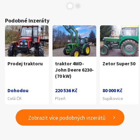
Podobné inzeráty
Prodej traktoru
traktor 4WD-
Zetor Super 50
John Deere 6230-
(70 kW)
Dohodou
220 536 Kč
80 000 Kč
Celá ČR
Plzeň
Supíkovice
Zobrazit více podobných inzerátů