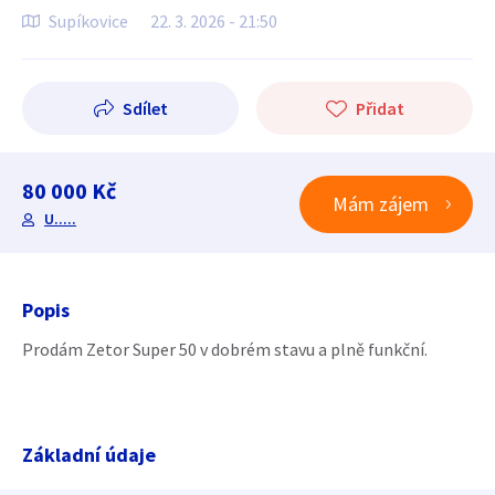
Supíkovice
22. 3. 2026 - 21:50
Sdílet
Přidat
80 000 Kč
Mám zájem
U.....
Popis
Prodám Zetor Super 50 v dobrém stavu a plně funkční.
Základní údaje