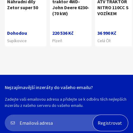
Náhradní díly
traktor 4WD-
ATV TRAKTOR
Zetor super 50
John Deere 6230-
NITRO 110CC S
(70 kW)
VOZÍKEM
Dohodou
220 536 Kč
36 990 Kč
Supíkovice
Plzeň
Celá ČR
Nejzajímavější inzeráty do vašeho emailu?
Zadejte vaši emailovou adresu a přidejte se k odběru těch nejlepších
inzerátu z našeho serveru do vašeho emailu.