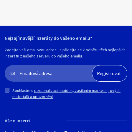
Spolehlivě zajišťuje účinné oddělení
dužiny od pecek a dalších pevných částí.
Technické parametry:
-rozměry: 1050 × 540 × 1340 mm
Nejzajímavější inzeráty do vašeho emailu?
-hmotnost: 60 kg
-výkon motoru: 1,1 kW
Zadejte vaši emailovou adresu a přidejte se k odběru těch nejlepších
-napájecí napětí: 230 / 400 V
inzerátu z našeho serveru do vašeho emailu.
-výkon zařízení: 200–500 kg/h
Souhlasím s
personalizací nabídek, zasíláním marketingových
materiálů a upozornění
.
Vše o inzerci