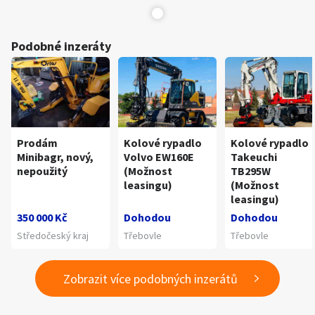
Podobné inzeráty
Prodám
Kolové rypadlo
Kolové rypadlo
Minibagr, nový,
Volvo EW160E
Takeuchi
nepoužitý
(Možnost
TB295W
leasingu)
(Možnost
leasingu)
350 000 Kč
Dohodou
Dohodou
Středočeský kraj
Třebovle
Třebovle
Zobrazit více podobných inzerátů