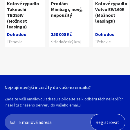
Kolové rypadlo
Prodám
Kolové rypadlo
Takeuchi
Minibagr, nový,
Volvo EW160E
TB295W
nepoužitý
(Možnost
(Možnost
leasingu)
leasingu)
Dohodou
350 000 Kč
Dohodou
Třebovle
Středočeský kraj
Třebovle
Nejzajímavější inzeráty do vašeho emailu?
Zadejte vaši emailovou adresu a přidejte se k odběru těch nejlepších
inzerátu z našeho serveru do vašeho emailu.