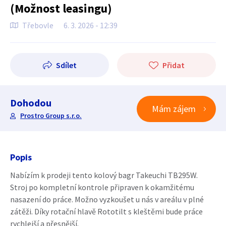
(Možnost leasingu)
Třebovle
6. 3. 2026 - 12:39
Sdílet
Přidat
Dohodou
Mám zájem
Prostro Group s.r.o.
Popis
Nabízím k prodeji tento kolový bagr Takeuchi TB295W.
Stroj po kompletní kontrole připraven k okamžitému
nasazení do práce. Možno vyzkoušet u nás v areálu v plné
zátěži. Díky rotační hlavě Rototilt s kleštěmi bude práce
rychlejší a přesnější.