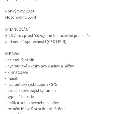
Rok výroby: 2020
Motohodiny: 5574
FINANCOVÁNÍ:
Rádi Vám zprostředkujeme financování přes naše
partnerské společnosti (CZK i EUR).
VÝBAVA:
- dělený výložník
- hydraulické okruhy pro kladivo a nůžky
- klimatizace
- maják
- hydraulický rychloupínák S45
- protipádové pojistky ramen
- vypínač baterie
- indikátor bezpečného zatížení
- rotační hlava Rototilt s kleštěmi