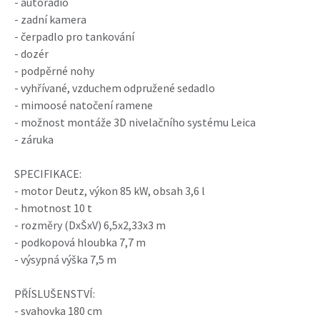
- autorádio
- zadní kamera
- čerpadlo pro tankování
- dozér
- podpěrné nohy
- vyhřívané, vzduchem odpružené sedadlo
- mimoosé natočení ramene
- možnost montáže 3D nivelačního systému Leica
- záruka
SPECIFIKACE:
- motor Deutz, výkon 85 kW, obsah 3,6 l
- hmotnost 10 t
- rozměry (DxŠxV) 6,5x2,33x3 m
- podkopová hloubka 7,7 m
- výsypná výška 7,5 m
PŘÍSLUŠENSTVÍ:
- svahovka 180 cm