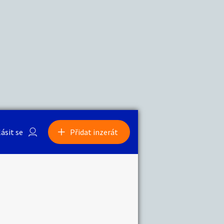
a
Zvířata
0
/
2000
Nahlásit
0
/
1000
lásit se
Přidat inzerát
obby
Sběratelství
ní
Ostatní