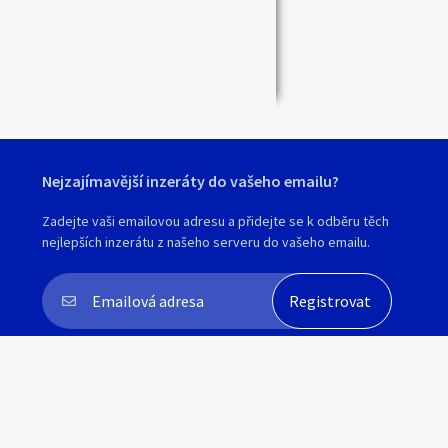
Zavřít
Nejzajímavější inzeráty do vašeho emailu?
Zadejte vaši emailovou adresu a přidejte se k odběru těch
nejlepších inzerátu z našeho serveru do vašeho emailu.
Souhlasím s
personalizací nabídek, zasíláním
marketingových materiálů a upozornění
.