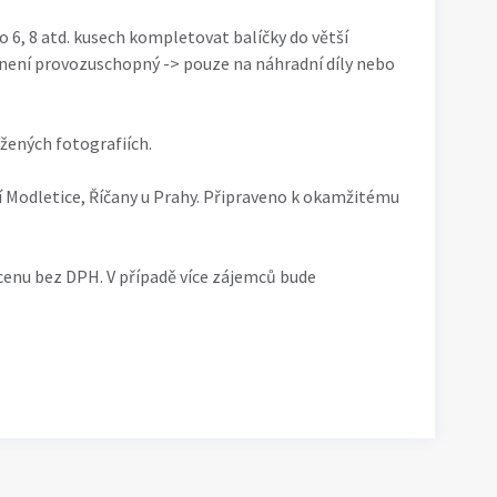
 6, 8 atd. kusech kompletovat balíčky do větší
 není provozuschopný -> pouze na náhradní díly nebo
žených fotografiích.
ní Modletice, Říčany u Prahy. Připraveno k okamžitému
cenu bez DPH. V případě více zájemců bude