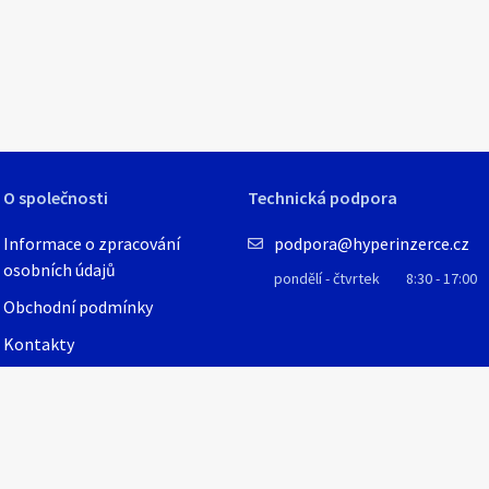
1
/
3
O společnosti
Technická podpora
Informace o zpracování
podpora@hyperinzerce.cz
osobních údajů
pondělí - čtvrtek
8:30 - 17:00
Obchodní podmínky
Kontakty