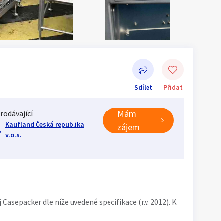
Sdílet
Přidat
Mám
rodávající
Kaufland Česká republika
zájem
Sdílet na Facebooku
v.o.s.
asepacker dle níže uvedené specifikace (r.v. 2012). K