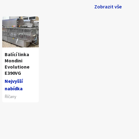
Zobrazit vše
Balící linka
Mondini
Evolutione
E390VG
Nejvyšší
nabídka
Říčany