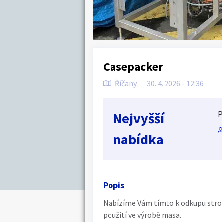
Casepacker
Říčany
30. 4. 2026 - 12:36
P
Nejvyšší
nabídka
Popis
Nabízíme Vám tímto k odkupu stroj C
použití ve výrobě masa.