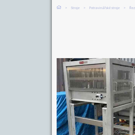
Stroje
Potravinářské stroje
Řez