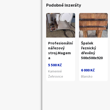
Podobné inzeráty
Profesionální
Špalek
nářezový
řeznický
stroj.Magem
dřevěný
a
500x500x920
5 500 Kč
6 000 Kč
Kamenné
Žehrovice
Blansko