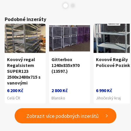
Podobné inzeráty
Kovový regal
Gitterbox
Kovové Regály
Regalsistem
1240x835x970
Policové Pozink
SUPER123
(13597.)
2500x2480x715 s
vanovými
6 200 Kč
2 800 Kč
6 990 Kč
Celá ČR
Blansko
Jihočeský kraj
Zobrazit více podobných inzerátů