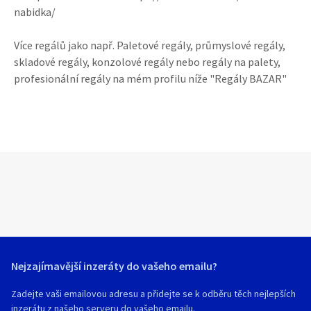
nabidka/
Více regálů jako např. Paletové regály, průmyslové regály,
skladové regály, konzolové regály nebo regály na palety,
profesionální regály na mém profilu níže "Regály BAZAR"
Nejzajímavější inzeráty do vašeho emailu?
Zadejte vaši emailovou adresu a přidejte se k odběru těch nejlepších
inzerátu z našeho serveru do vašeho emailu.