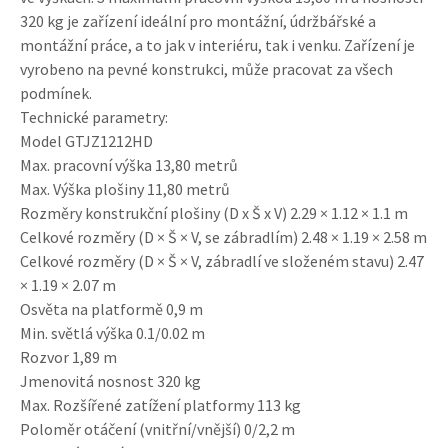
320 kg je zařízení ideální pro montážní, údržbářské a
montážní práce, a to jak v interiéru, tak i venku. Zařízení je
vyrobeno na pevné konstrukci, může pracovat za všech
podmínek.
Technické parametry:
Model GTJZ1212HD
Max. pracovní výška 13,80 metrů
Max. Výška plošiny 11,80 metrů
Rozměry konstrukční plošiny (D x Š x V) 2.29 × 1.12 × 1.1 m
Celkové rozměry (D × Š × V, se zábradlím) 2.48 × 1.19 × 2.58 m
Celkové rozměry (D × Š × V, zábradlí ve složeném stavu) 2.47
× 1.19 × 2.07 m
Osvěta na platformě 0,9 m
Min. světlá výška 0.1/0.02 m
Rozvor 1,89 m
Jmenovitá nosnost 320 kg
Max. Rozšířené zatížení platformy 113 kg
Poloměr otáčení (vnitřní/vnější) 0/2,2 m