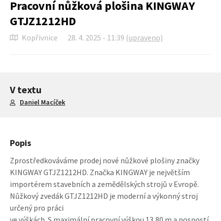
Pracovní nůžková plošina KINGWAY
GTJZ1212HD
Kopřivnice
28. 4. 2025 - 11:39
(upraveno)
V textu
Daniel Macíček
Popis
Zprostředkováváme prodej nové nůžkové plošiny značky
KINGWAY GTJZ1212HD. Značka KINGWAY je největším
importérem stavebních a zemědělských strojů v Evropě.
Nůžkový zvedák GTJZ1212HD je moderní a výkonný stroj
určený pro práci
ve výškách. S maximální pracovní výškou 13,80 m a nosností