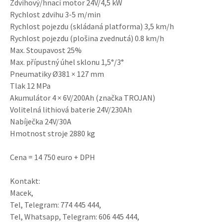
Zdvihový/hnací motor 24V/4,5 kW
Rychlost zdvihu 3-5 m/min
Rychlost pojezdu (skládaná platforma) 3,5 km/h
Rychlost pojezdu (plošina zvednutá) 0.8 km/h
Max. Stoupavost 25%
Max. přípustný úhel sklonu 1,5°/3°
Pneumatiky Ø381 × 127 mm
Tlak 12 MPa
Akumulátor 4 × 6V/200Ah (značka TROJAN)
Volitelná lithiová baterie 24V/230Ah
Nabíječka 24V/30A
Hmotnost stroje 2880 kg
Cena = 14 750 euro + DPH
Kontakt:
Macek,
Tel, Telegram: 774 445 444,
Tel, Whatsapp, Telegram: 606 445 444,