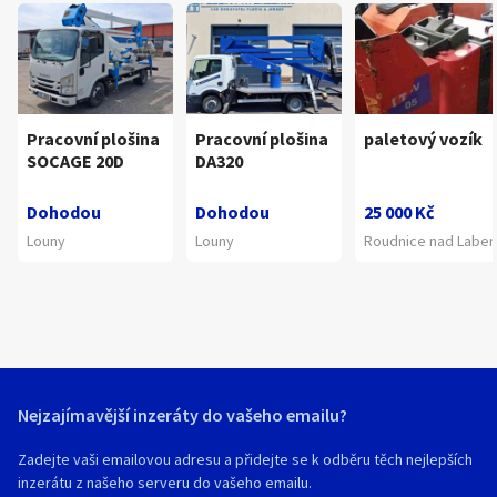
Pracovní plošina
Pracovní plošina
paletový vozík
SOCAGE 20D
DA320
Dohodou
Dohodou
25 000 Kč
Louny
Louny
Roudnice nad Labe
Nejzajímavější inzeráty do vašeho emailu?
Zadejte vaši emailovou adresu a přidejte se k odběru těch nejlepších
inzerátu z našeho serveru do vašeho emailu.