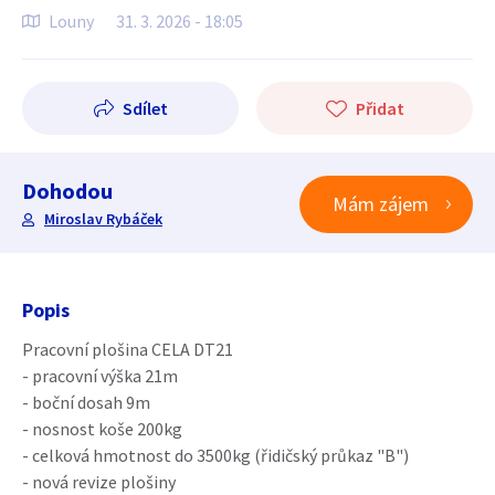
Louny
31. 3. 2026 - 18:05
Sdílet
Přidat
Dohodou
Mám zájem
Miroslav Rybáček
Popis
Pracovní plošina CELA DT21
- pracovní výška 21m
- boční dosah 9m
- nosnost koše 200kg
- celková hmotnost do 3500kg (řidičský průkaz "B")
- nová revize plošiny