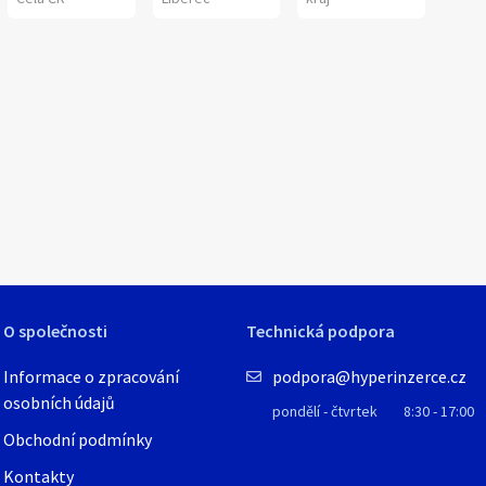
1
/
1
O společnosti
Technická podpora
Informace o zpracování
podpora@hyperinzerce.cz
osobních údajů
pondělí - čtvrtek
8:30 - 17:00
Obchodní podmínky
Kontakty