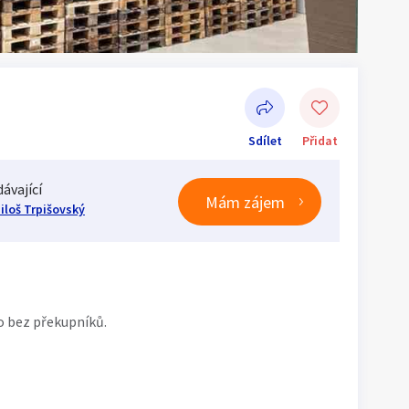
Sdílet
Přidat
ávající
Mám zájem
iloš Trpišovský
Sdílet na Facebooku
o bez překupníků.