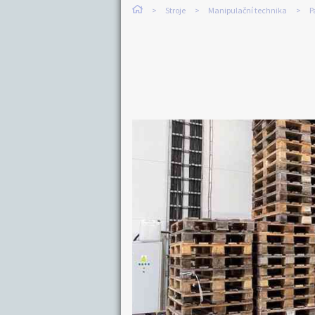
Stroje
Manipulační technika
P