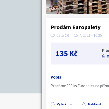
Prodám Europalety
Celá ČR
15. 4. 2021 - 10:35
Prod
135 Kč
M
Popis
Prodáme 300 ks Europalet na přím
Vytisknout
Nahlásit