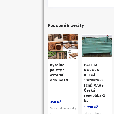
Podobné inzeráty
Bytelne
PALETA
palety s
KOVOVÁ
externí
VELKÁ
odolnosti
120x80x60
(cm) MARS
Česká
republika-1
ks
350 Kč
1 290 Kč
Moravskoslezský
kraj
Liberecký kraj