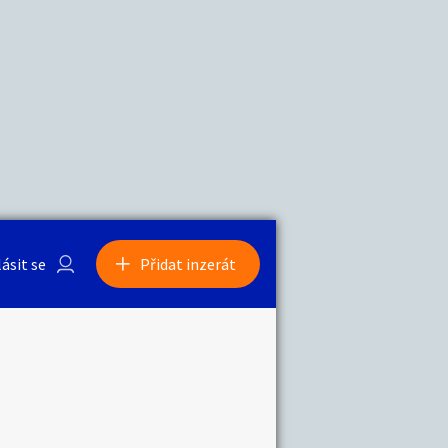
a
Zvířata
0
/
2000
Nahlásit
0
/
1000
lásit se
Přidat inzerát
obby
Sběratelství
ní
Ostatní