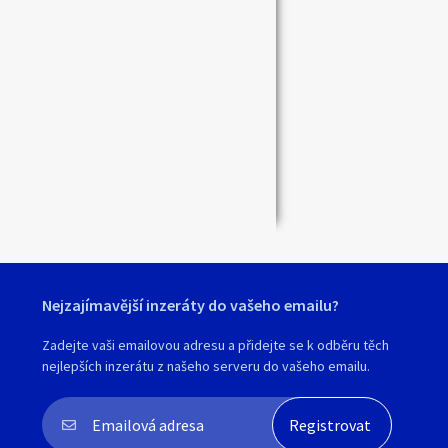
Zavřít
Nejzajímavější inzeráty do vašeho emailu?
Zadejte vaši emailovou adresu a přidejte se k odběru těch
nejlepších inzerátu z našeho serveru do vašeho emailu.