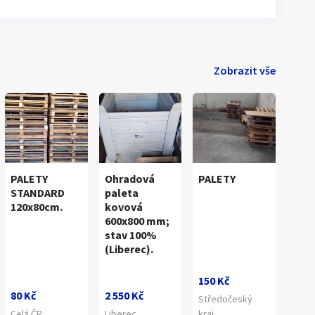
Zobrazit vše
PALETY
Ohradová
PALETY
STANDARD
paleta
120x80cm.
kovová
600x800 mm;
stav 100%
(Liberec).
150 Kč
80 Kč
2 550 Kč
Středočeský
Celá ČR
Liberec
kraj