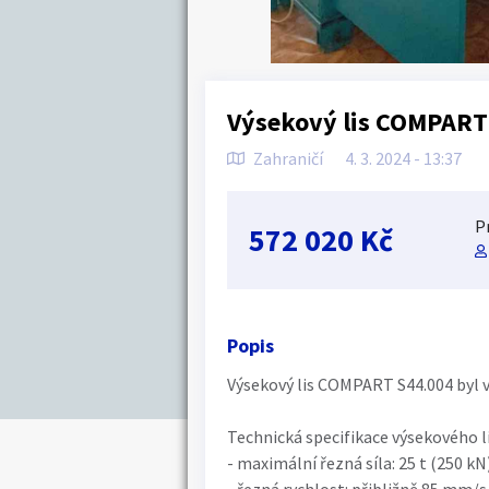
Výsekový lis COMPART
Zahraničí
4. 3. 2024 - 13:37
P
572 020 Kč
Popis
Výsekový lis COMPART S44.004 byl 
Technická specifikace výsekového 
- maximální řezná síla: 25 t (250 kN