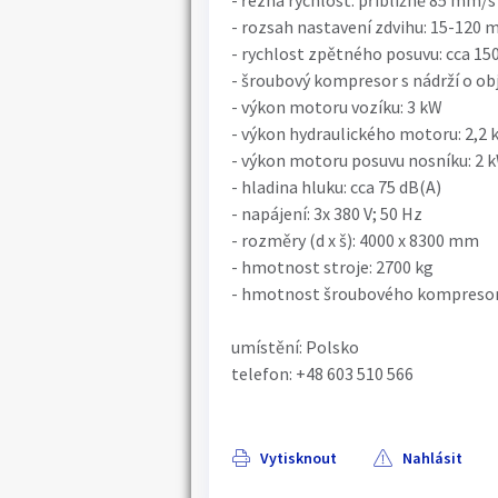
- řezná rychlost: přibližně 85 mm/s
- rozsah nastavení zdvihu: 15-120
- rychlost zpětného posuvu: cca 1
- šroubový kompresor s nádrží o ob
- výkon motoru vozíku: 3 kW
- výkon hydraulického motoru: 2,2 
- výkon motoru posuvu nosníku: 2 
- hladina hluku: cca 75 dB(A)
- napájení: 3x 380 V; 50 Hz
- rozměry (d x š): 4000 x 8300 mm
- hmotnost stroje: 2700 kg
- hmotnost šroubového kompresor
umístění: Polsko
telefon: +48 603 510 566
Vytisknout
Nahlásit