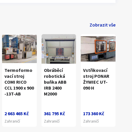
Zobrazit vše
Termoformo
Obráběcí
Vstřikovací
vací stroj
robotická
stroj PONAR
COMI RICO
buňka ABB
ŻYWIEC UT-
CCL 1900 x 900
IRB 2400
090 H
-13T-AB
M2000
1
/
4
2 663 465 Kč
361 795 Kč
173 360 Kč
Zahraničí
Zahraničí
Zahraničí