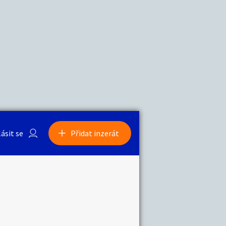
a
Zvířata
0
/
2000
Nahlásit
0
/
1000
lásit se
Přidat inzerát
obby
Sběratelství
ní
Ostatní