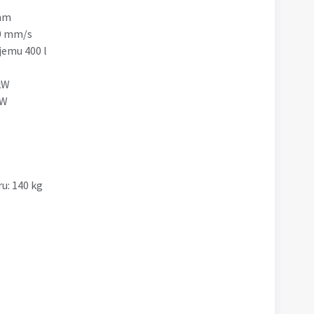
 mm
50 mm/s
jemu 400 l
kW
kW
u: 140 kg