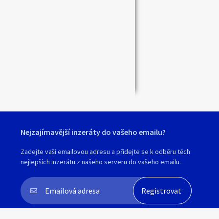
Nejzajímavější inzeráty do vašeho emailu?
Zadejte vaši emailovou adresu a přidejte se k odběru těch
nejlepších inzerátu z našeho serveru do vašeho emailu.