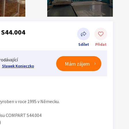
 S44.004
Sdílet
Přidat
rodávající
Mám zájem
Sławek Konieczko
Sdílet na Facebooku
vyroben v roce 1995 v Německu.
lisu COMPART S44.004
)