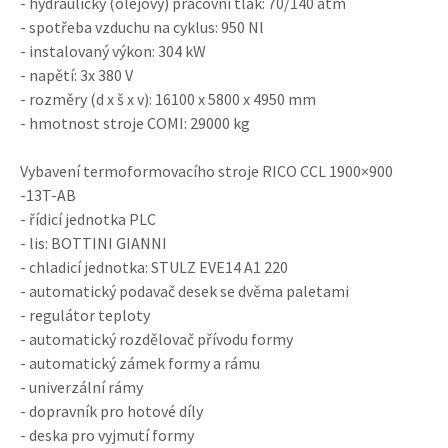
- hydraulický (olejový) pracovní tlak: 70/140 atm
- spotřeba vzduchu na cyklus: 950 Nl
- instalovaný výkon: 304 kW
- napětí: 3x 380 V
- rozměry (d x š x v): 16100 x 5800 x 4950 mm
- hmotnost stroje COMI: 29000 kg
Vybavení termoformovacího stroje RICO CCL 1900×900
-13T-AB
- řídicí jednotka PLC
- lis: BOTTINI GIANNI
- chladicí jednotka: STULZ EVE14 A1 220
- automatický podavač desek se dvěma paletami
- regulátor teploty
- automatický rozdělovač přívodu formy
- automatický zámek formy a rámu
- univerzální rámy
- dopravník pro hotové díly
- deska pro vyjmutí formy