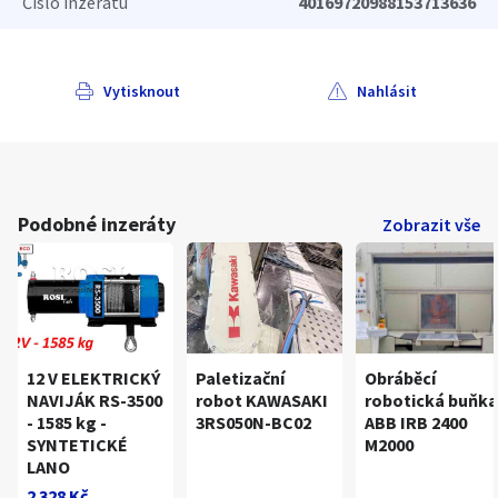
Číslo inzerátu
40169720988153713636
Vytisknout
Nahlásit
Podobné inzeráty
Zobrazit vše
12 V ELEKTRICKÝ
Paletizační
Obráběcí
NAVIJÁK RS-3500
robot KAWASAKI
robotická buňka
- 1585 kg -
3RS050N-BC02
ABB IRB 2400
SYNTETICKÉ
M2000
LANO
2 328 Kč