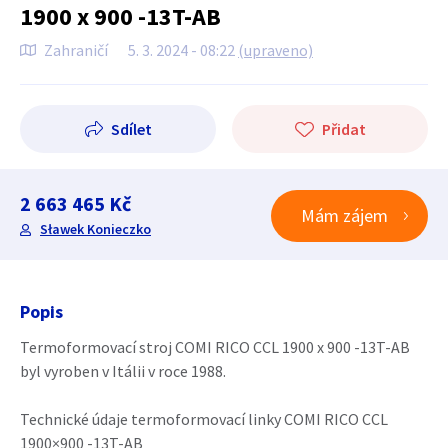
1900 x 900 -13T-AB
Zahraničí
5. 3. 2024 - 08:22
(upraveno)
Sdílet
Přidat
2 663 465 Kč
Mám zájem
Sławek Konieczko
Popis
Termoformovací stroj COMI RICO CCL 1900 x 900 -13T-AB
byl vyroben v Itálii v roce 1988.
Technické údaje termoformovací linky COMI RICO CCL
1900×900 -13T-AB