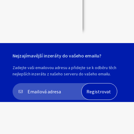
Zavřít
Nejzajímavější inzeráty do vašeho emailu?
Zadejte vaši emailovou adresu a přidejte se k odběru těch
nejlepších inzerátu z našeho serveru do vašeho emailu.
Souhlasím s
personalizací nabídek, zasíláním
marketingových materiálů a upozornění
.