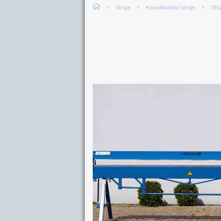
Stroje
Kovoobráběcí stroje
Ohý