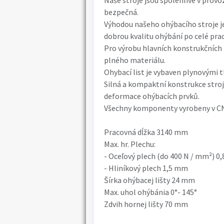
Naše stroje jsou spolehlivé v provoz
bezpečná.
Výhodou našeho ohýbacího stroje je
dobrou kvalitu ohýbání po celé prac
Pro výrobu hlavních konstrukčních 
plného materiálu.
Ohybací list je vybaven plynovými tl
Silná a kompaktní konstrukce stro
deformace ohýbacích prvků.
Všechny komponenty vyrobeny v CN
Pracovná dĺžka 3140 mm
Max. hr. Plechu:
- Oceľový plech (do 400 N / mm²) 0
- Hliníkový plech 1,5 mm
Šírka ohýbacej lišty 24 mm
Max. uhol ohýbánia 0°- 145°
Zdvih hornej lišty 70 mm