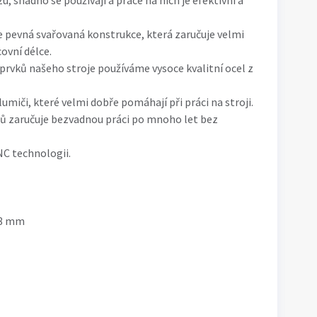
u, snadno se používají a práce na nich je efektivní a
 pevná svařovaná konstrukce, která zaručuje velmi
ovní délce.
prvků našeho stroje používáme vysoce kvalitní ocel z
umiči, které velmi dobře pomáhají při práci na stroji.
jů zaručuje bezvadnou práci po mnoho let bez
C technologii.
,8 mm