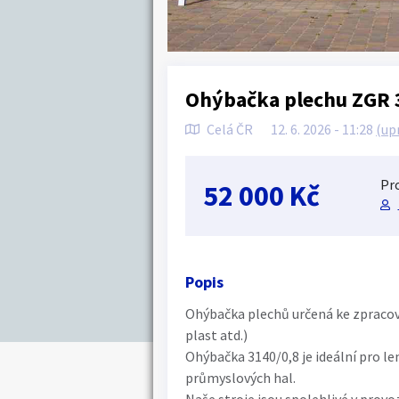
Ohýbačka plechu ZGR 
Celá ČR
12. 6. 2026 - 11:28
(up
Pro
52 000 Kč
Popis
Ohýbačka plechů určená ke zpracová
plast atd.)
Ohýbačka 3140/0,8 je ideální pro l
průmyslových hal.