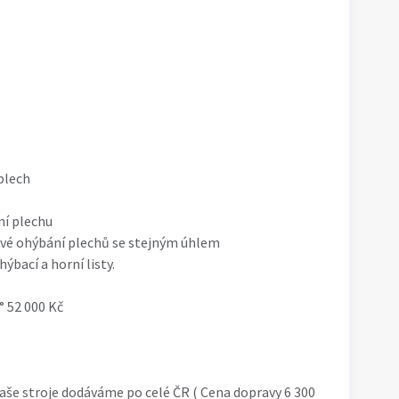
plech
í plechu
vé ohýbání plechů se stejným úhlem
ýbací a horní listy.
 52 000 Kč
Naše stroje dodáváme po celé ČR ( Cena dopravy 6 300