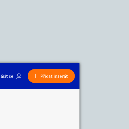
a
Zvířata
0
/
2000
Nahlásit
0
/
1000
lásit se
Přidat inzerát
obby
Sběratelství
ní
Ostatní