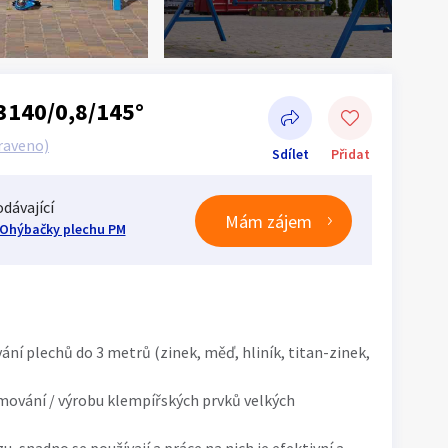
3140/0,8/145°
raveno)
Sdílet
Přidat
dávající
Mám zájem
Ohýbačky plechu PM
Sdílet na Facebooku
ní plechů do 3 metrů (zinek, měď, hliník, titan-zinek,
emování / výrobu klempířských prvků velkých