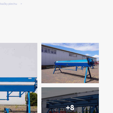
bačky plechu
+8