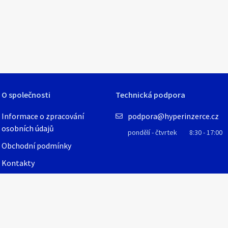
1
/
11
O společnosti
Technická podpora
Informace o zpracování
podpora@hyperinzerce.cz
osobních údajů
pondělí - čtvrtek
8:30 - 17:00
Obchodní podmínky
Kontakty