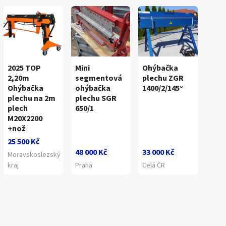
2025 TOP
Mini
Ohýbačka
2,20m
segmentová
plechu ZGR
Ohýbačka
ohýbačka
1400/2/145°
plechu na 2m
plechu SGR
plech
650/1
M20X2200
+nož
25 500 Kč
48 000 Kč
33 000 Kč
Moravskoslezský
kraj
Praha
Celá ČR