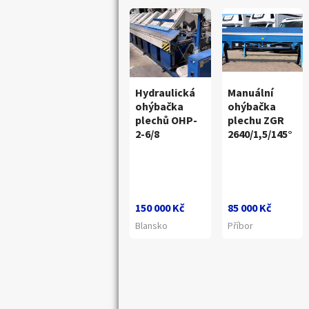
Hydraulická
Manuální
ohýbačka
ohýbačka
plechů OHP-
plechu ZGR
2-6/8
2640/1,5/145°
150 000 Kč
85 000 Kč
Blansko
Příbor