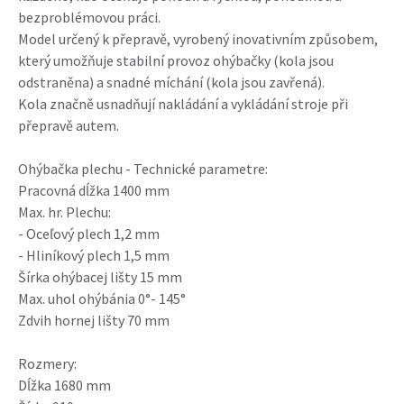
bezproblémovou práci.
Model určený k přepravě, vyrobený inovativním způsobem,
který umožňuje stabilní provoz ohýbačky (kola jsou
odstraněna) a snadné míchání (kola jsou zavřená).
Kola značně usnadňují nakládání a vykládání stroje při
přepravě autem.
Ohýbačka plechu - Technické parametre:
Pracovná dĺžka 1400 mm
Max. hr. Plechu:
- Oceľový plech 1,2 mm
- Hliníkový plech 1,5 mm
Šírka ohýbacej lišty 15 mm
Max. uhol ohýbánia 0°- 145°
Zdvih hornej lišty 70 mm
Rozmery:
Dĺžka 1680 mm