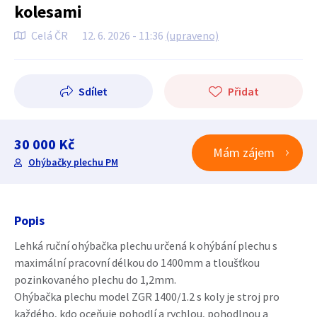
kolesami
Celá ČR
12. 6. 2026 - 11:36
(upraveno)
Sdílet
Přidat
30 000 Kč
Mám zájem
Ohýbačky plechu PM
Popis
Lehká ruční ohýbačka plechu určená k ohýbání plechu s
maximální pracovní délkou do 1400mm a tloušťkou
pozinkovaného plechu do 1,2mm.
Ohýbačka plechu model ZGR 1400/1.2 s koly je stroj pro
každého, kdo oceňuje pohodlí a rychlou, pohodlnou a