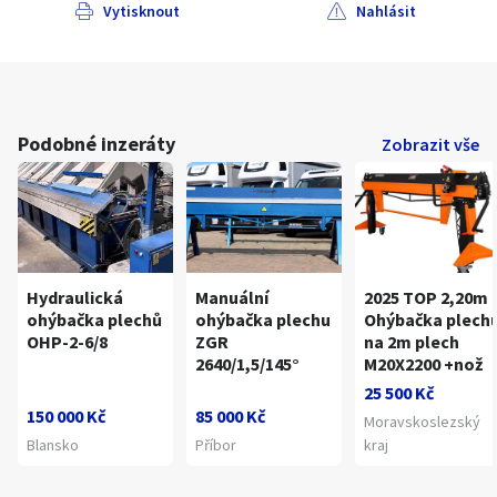
Vytisknout
Nahlásit
Podobné inzeráty
Zobrazit vše
Hydraulická
Manuální
2025 TOP 2,20m
ohýbačka plechů
ohýbačka plechu
Ohýbačka plech
OHP-2-6/8
ZGR
na 2m plech
2640/1,5/145°
M20X2200 +nož
25 500 Kč
150 000 Kč
85 000 Kč
Moravskoslezský
Blansko
Příbor
kraj