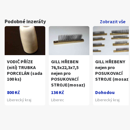
Podobné inzeráty
Zobrazit vše
VODIČ PŘÍZE
GILL HŘEBEN
GILL HŘEBENY
(nití) TRUBKA
76,5x22,3x7,5
nejen pro
PORCELÁN (sada
nejen pro
POSUKOVACÍ
100 ks)
POSUKOVACÍ
STROJE (mosaz
STROJE(mosaz)
800 Kč
136 Kč
Dohodou
Liberecký kraj
Liberec
Liberecký kraj