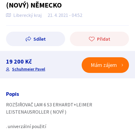
(NOVÝ) NĚMECKO
Liberecký kraj
21. 4. 2021 - 04:52
Sdílet
Přidat
19 200 Kč
Mám zájem
Schuhmeier Pavel
Popis
ROZŠIŘOVAČ LAM 6 S3 ERHARDT+LEIMER
LEISTENAUSROLLER ( NOVÝ )
. univerzální použití