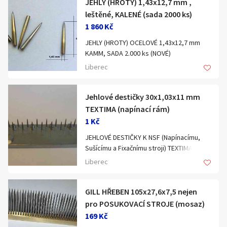
JEHLY (HROTY) 1,43x12,7 mm ,
Klíčové slovo:
Neuvedeno
Km
leštěné, KALENÉ (sada 2000 ks)
1 860 Kč
Lokalita:
Neuvedeno
JEHLY (HROTY) OCELOVÉ 1,43x12,7 mm
KAMM, SADA 2.000 ks (NOVÉ)
Celá ČR
No. 19
Liberec
Hlavní město Praha
. určení především pro textilní průmysl,
Ráno
Večer
Jihočeský kraj
ale nejen pro něj
Jehlové destičky 30x1,03x11 mm
E-mail
TEXTIMA (napínací rám)
Jihomoravský kraj
. K DODÁNÍ IHNED
1 Kč
Zobrazit všechny regiony
JEHLOVÉ DESTIČKY K NSF (Napínacímu,
Stav: NOVÉ, 100%
Sušícímu a Fixačnímu stroji) TEXTIMA
Souhlasím s personalizací nabídek, zasíláním
Jehlová destička - jehly dl. 11 mm
Výroba: Německo
Liberec
Stáří inzerátu
marketingových materiálů a upozornění.
K dodání: IHNED
GILL HŘEBEN 105x27,6x7,5 nejen
provedení:
Stav: NOVÉ, 100%
pro POSUKOVACÍ STROJE (mosaz)
. OCEL
169 Kč
Výroba: ČESKÁ REPUBLIKA
. KALENÉ