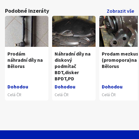
Podobné inzeráty
Zobrazit vše
Prodám
Náhradní díly na
Prodam mezkus
náhradní díly na
diskový
(promopora)na
Bělorus
podmítač
Bělorus
BDT,disker
BPDT,PD
Dohodou
Dohodou
Dohodou
Celá ČR
Celá ČR
Celá ČR