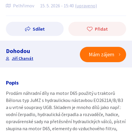
Pelhřimov
15. 5. 2026 - 15:40
(upraveno)
Sdílet
Přidat
Dohodou
Mám zájem
Jiří Charvát
Popis
Prodám náhradní díly na motor D65 použitý u traktorů
Bělorus typ JuMZ s hydraulickou nástavbou EO2621A/B/B3
a u vrtné soupravy UGB. Skladem je mnoho dílů jako např.:
vodní čerpadlo, hydraulická čerpadla a rozvaděče, hadice,
opravárenské sady na přetěsnění hydraulických válců, pístní
skupina na motor D65, elementy do vzduchového filtru,