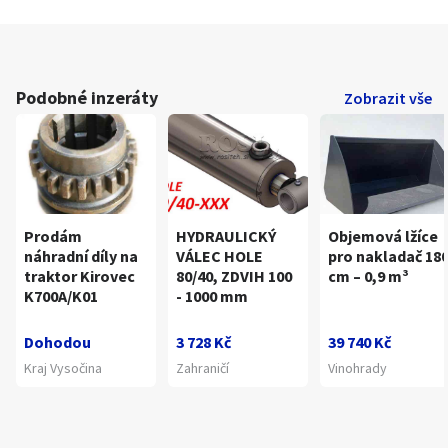
Podobné inzeráty
Zobrazit vše
Prodám
HYDRAULICKÝ
Objemová lžíce
náhradní díly na
VÁLEC HOLE
pro nakladač 18
traktor Kirovec
80/40, ZDVIH 100
cm – 0,9 m³
K700A/K01
- 1000 mm
Dohodou
3 728 Kč
39 740 Kč
Kraj Vysočina
Zahraničí
Vinohrady