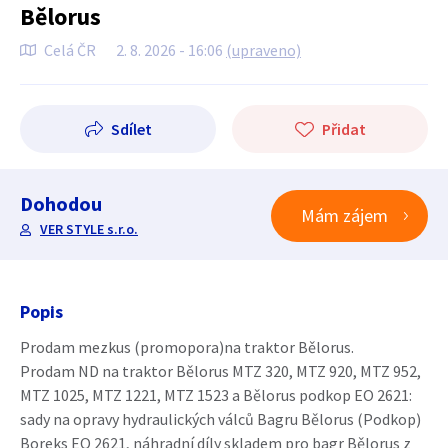
Bělorus
Celá ČR
2. 8. 2026 - 16:06
(upraveno)
Sdílet
Přidat
Dohodou
Mám zájem
VER STYLE s.r.o.
Popis
Prodam mezkus (promopora)na traktor Bělorus.
Prodam ND na traktor Bělorus MTZ 320, MTZ 920, MTZ 952,
MTZ 1025, MTZ 1221, MTZ 1523 a Bělorus podkop EO 2621:
sady na opravy hydraulických válců Bagru Bělorus (Podkop)
Boreks EO 2621, náhradní díly skladem pro bagr Bělorus z