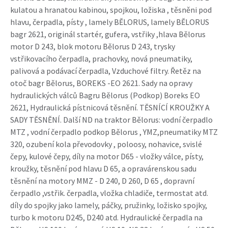
kulatou a hranatou kabinou, spojkou, ložiska , těsněni pod
hlavu, čerpadla, písty , lamely BĚLORUS, lamely BĚLORUS
bagr 2621, originál startér, gufera, vstřiky ,hlava Bělorus
motor D 243, blok motoru Bělorus D 243, trysky
vstřikovacího čerpadla, prachovky, nová pneumatiky,
palivová a podávací čerpadla, Vzduchové filtry. Řetěz na
otoč bagr Bělorus, BOREKS -EO 2621. Sady na opravy
hydraulických válců Bagru Bělorus (Podkop) Boreks EO
2621, Hydraulická pístnicová těsnění. TĚSNÍCÍ KROUŽKY A
SADY TĚSNĚNÍ. Další ND na traktor Bělorus: vodní čerpadlo
MTZ , vodní čerpadlo podkop Bělorus , YMZ,pneumatiky MTZ
320, ozubení kola převodovky , poloosy, nohavice, svislé
čepy, kulové čepy, díly na motor D65 - vložky válce, písty,
kroužky, těsnění pod hlavu D 65, a opravárenskou sadu
těsnění na motory MMZ - D 240, D 260, D 65 , dopravní
čerpadlo ,vstřik. čerpadla, vložka chladiče, termostat atd.
díly do spojky jako lamely, páčky, pružinky, ložisko spojky,
turbo k motoru D245, D240 atd. Hydraulické čerpadla na