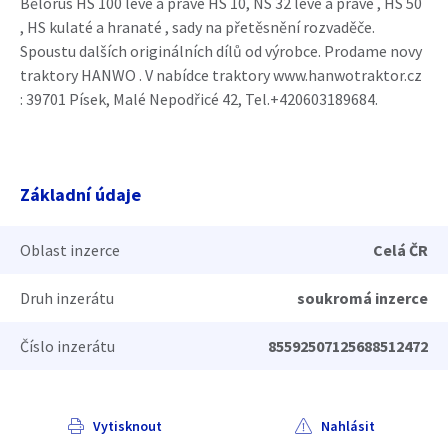
Bělorus HS 100 levé a pravé HS 10, NS 32 levé a pravé , HS 50
, HS kulaté a hranaté , sady na přetěsnění rozvaděče.
Spoustu dalších originálních dílů od výrobce. Prodame novy
traktory HANWO . V nabídce traktory www.hanwotraktor.cz
: 39701 Písek, Malé Nepodřicé 42, Tel.+420603189684.
Základní údaje
Oblast inzerce
Celá ČR
Druh inzerátu
soukromá inzerce
Číslo inzerátu
85592507125688512472
Vytisknout
Nahlásit