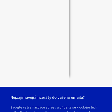
Zavřít
Nejzajímavější inzeráty do vašeho emailu?
Zadejte vaši emailovou adresu a přidejte se k odběru těch