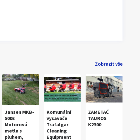
Zobrazit vše
Jansen MKB-
Komunální
ZAMETAČ
500E
vysavače
TAUROS
Motorová
Trafalgar
K2300
metla s
Cleaning
pluhem,
Equipment