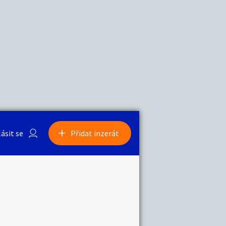
a
Zvířata
0
/
2000
Nahlásit
0
/
1000
lásit se
Přidat inzerát
obby
Sběratelství
ní
Ostatní