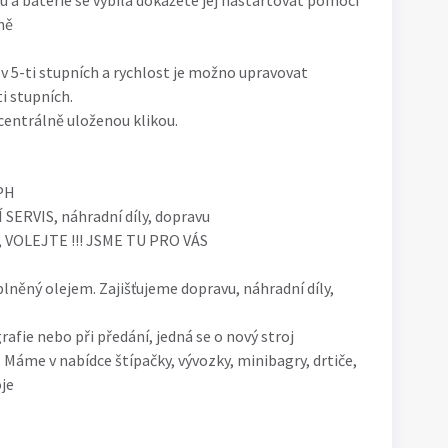
u a baterie se vybila dokážete jej nastartovat pomocí
ně
v 5-ti stupních a rychlost je možno upravovat
i stupních.
centrálně uloženou klikou.
DPH
ERVIS, náhradní díly, dopravu
, VOLEJTE !!! JSME TU PRO VÁS
něný olejem. Zajišťujeme dopravu, náhradní díly,
rafie nebo při předání, jedná se o nový stroj
 Máme v nabídce štípačky, vývozky, minibagry, drtiče,
je