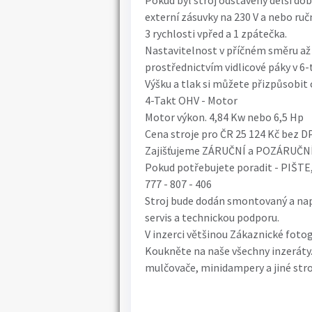
Pokud byl stroj odstavený delší dob
externí zásuvky na 230 V a nebo ruč
3 rychlosti vpřed a 1 zpátečka.
Nastavitelnost v příčném směru až 
prostřednictvím vidlicové páky v 6-t
Výšku a tlak si můžete přizpůsobit 
4-Takt OHV - Motor
Motor výkon. 4,84 Kw nebo 6,5 Hp
Cena stroje pro ČR 25 124 Kč bez 
Zajišťujeme ZÁRUČNÍ a POZÁRUČNÍ S
Pokud potřebujete poradit - PIŠTE
777 - 807 - 406
Stroj bude dodán smontovaný a napl
servis a technickou podporu.
V inzerci většinou Zákaznické fotog
Koukněte na naše všechny inzeráty.
mulčovače, minidampery a jiné stro