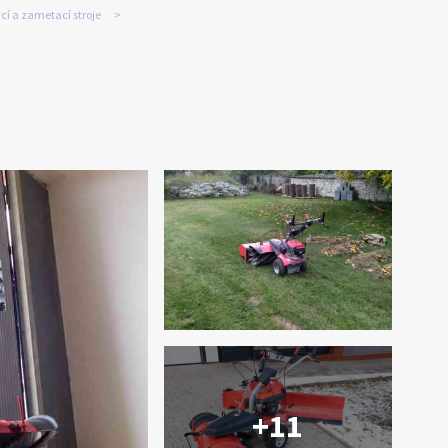
cí a zametací stroje
+11