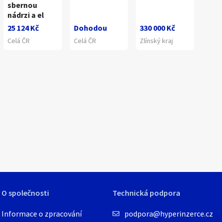
sbernou
nádrzi a el
25 124 Kč
Dohodou
330 000 Kč
Celá ČR
Celá ČR
Zlínský kraj
1
/
14
O společnosti
Technická podpora
Informace o zpracování
podpora@hyperinzerce.cz