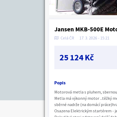
Jansen MKB-500E Moto
Celá ČR
17. 3. 2026 - 15:21
25 124 Kč
Popis
Motorová metla s pluhem, sbernou 
Metla má výkonný motor ...těžký mok
sběrné nadrže (na domácí práce)hra
Osazena Elektrickým startérem - je 