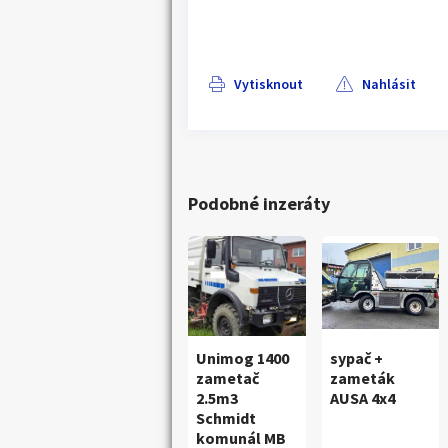
Vytisknout
Nahlásit
Podobné inzeráty
Unimog 1400
sypač +
zametač
zameták
2.5m3
AUSA 4x4
Schmidt
komunál MB