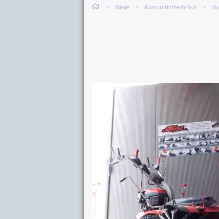
Stroje
Komunální technika
My