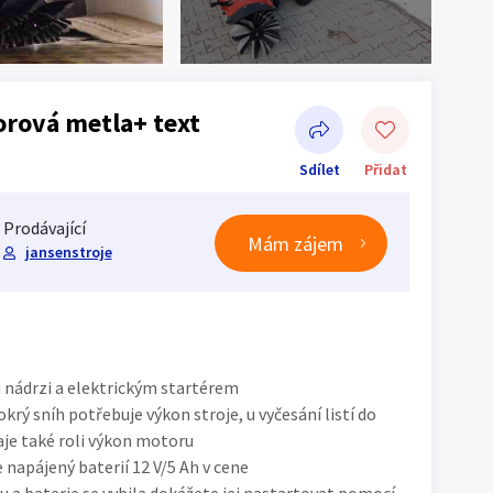
rová metla+ text
Sdílet
Přidat
Prodávající
Mám zájem
jansenstroje
Sdílet na Facebooku
nádrzi a elektrickým startérem
rý sníh potřebuje výkon stroje, u vyčesání listí do
je také roli výkon motoru
napájený baterií 12 V/5 Ah v cene