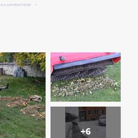
cí a zametací stroje
+6