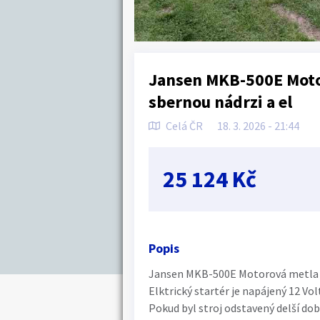
Jansen MKB-500E Moto
sbernou nádrzi a el
Celá ČR
18. 3. 2026 - 21:44
25 124 Kč
Popis
Jansen MKB-500E Motorová metla s
Elktrický startér je napájený 12 Volt
Pokud byl stroj odstavený delší dob