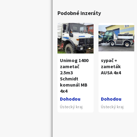
Podobné inzeráty
Unimog 1400
sypač +
zametač
zameták
2.5m3
AUSA 4x4
Schmidt
komunál MB
4x4
Dohodou
Dohodou
Ústecký kraj
Ústecký kraj