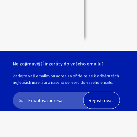
Zavřít
Nejzajímavější inzeráty do vašeho emailu?
Zadejte vaši emailovou adresu a přidejte se k odběru těch
nejlepších inzerátu z našeho serveru do vašeho emailu.
Souhlasím s
personalizací nabídek, zasíláním
marketingových materiálů a upozornění
.