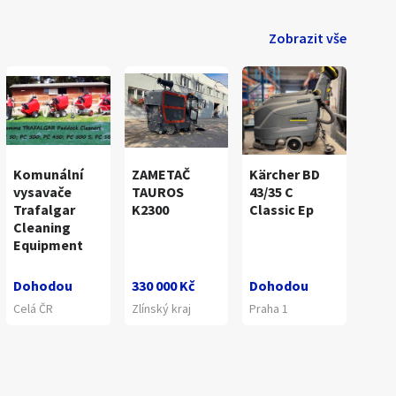
Zobrazit vše
Komunální
ZAMETAČ
Kärcher BD
vysavače
TAUROS
43/35 C
Trafalgar
K2300
Classic Ep
Cleaning
Equipment
Dohodou
330 000 Kč
Dohodou
Celá ČR
Zlínský kraj
Praha 1