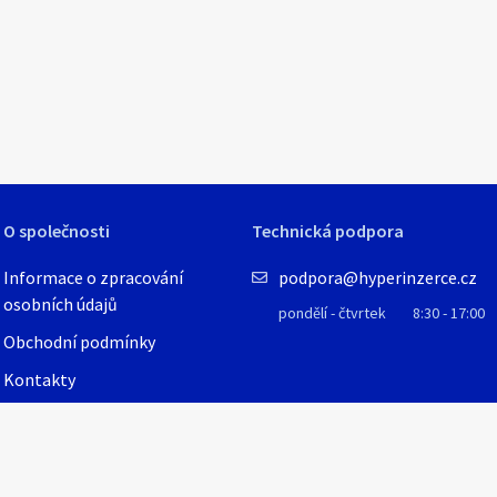
1
/
9
O společnosti
Technická podpora
Informace o zpracování
podpora@hyperinzerce.cz
osobních údajů
pondělí - čtvrtek
8:30 - 17:00
Obchodní podmínky
Kontakty