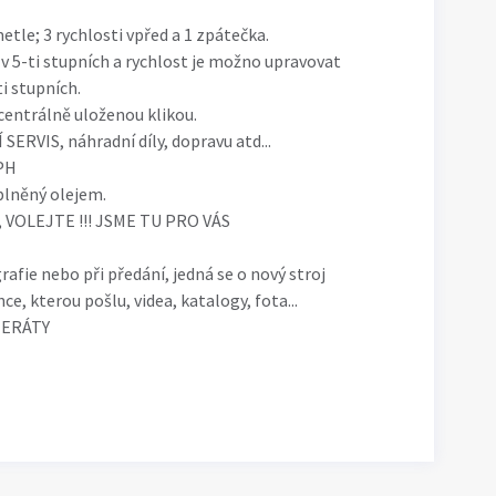
le; 3 rychlosti vpřed a 1 zpátečka.
v 5-ti stupních a rychlost je možno upravovat
i stupních.
centrálně uloženou klikou.
RVIS, náhradní díly, dopravu atd...
DPH
plněný olejem.
, VOLEJTE !!! JSME TU PRO VÁS
rafie nebo při předání, jedná se o nový stroj
ce, kterou pošlu, videa, katalogy, fota...
ZERÁTY