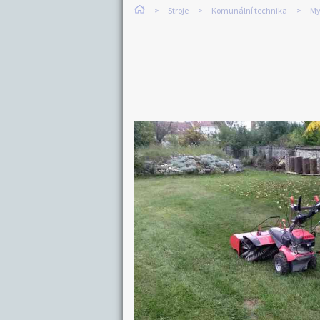
Stroje
Komunální technika
My