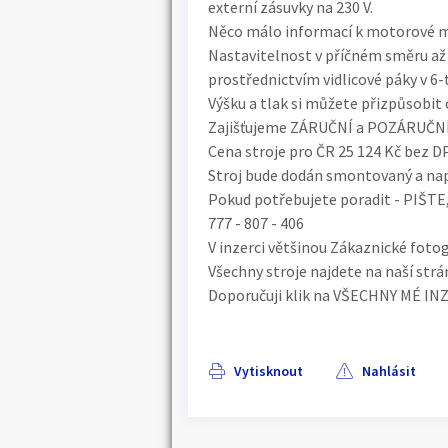
externí zásuvky na 230 V.
Něco málo informací k motorové met
Nastavitelnost v příčném směru až 
prostřednictvím vidlicové páky v 6-t
Výšku a tlak si můžete přizpůsobit 
Zajišťujeme ZÁRUČNÍ a POZÁRUČNÍ SE
Cena stroje pro ČR 25 124 Kč bez 
Stroj bude dodán smontovaný a na
Pokud potřebujete poradit - PIŠTE
777 - 807 - 406
V inzerci většinou Zákaznické fotog
Všechny stroje najdete na naší strán
Doporučuji klik na VŠECHNY MÉ IN
Vytisknout
Nahlásit