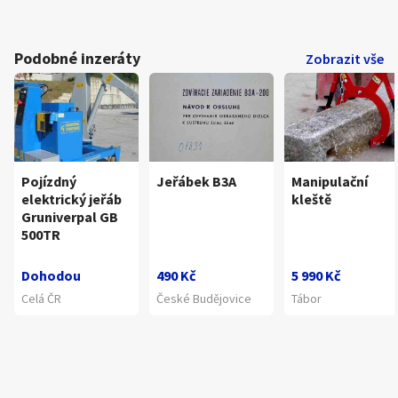
Podobné inzeráty
Zobrazit vše
Pojízdný
Jeřábek B3A
Manipulační
elektrický jeřáb
kleště
Gruniverpal GB
500TR
Dohodou
490 Kč
5 990 Kč
Celá ČR
České Budějovice
Tábor