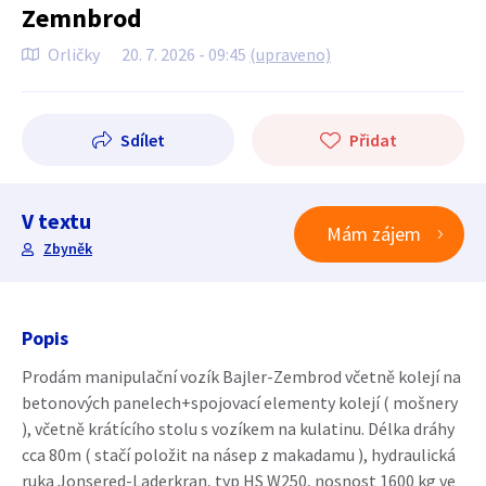
Zemnbrod
Orličky
20. 7. 2026 - 09:45
(upraveno)
Sdílet
Přidat
V textu
Mám zájem
Zbyněk
Popis
Prodám manipulační vozík Bajler-Zembrod včetně kolejí na
betonových panelech+spojovací elementy kolejí ( mošnery
), včetně krátícího stolu s vozíkem na kulatinu. Délka dráhy
cca 80m ( stačí položit na násep z makadamu ), hydraulická
ruka Jonsered-Laderkran, typ HS W250, nosnost 1600 kg ve