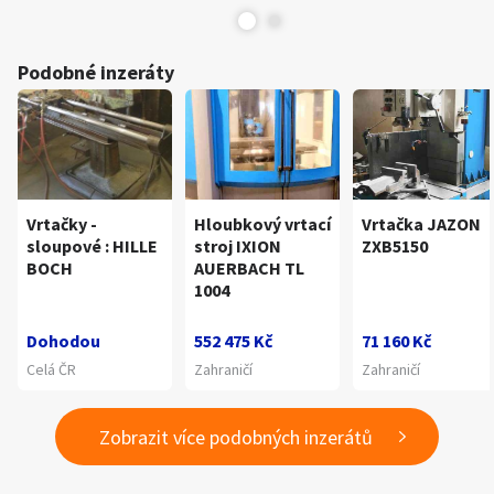
Podobné inzeráty
Vrtačky -
Hloubkový vrtací
Vrtačka JAZON
sloupové : HILLE
stroj IXION
ZXB5150
BOCH
AUERBACH TL
1004
Dohodou
552 475 Kč
71 160 Kč
Celá ČR
Zahraničí
Zahraničí
Zobrazit více podobných inzerátů