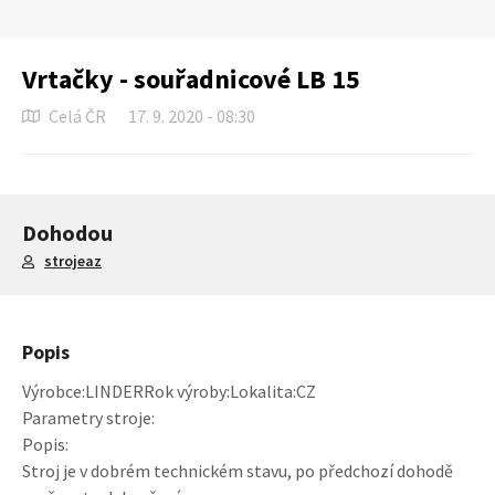
Vrtačky - souřadnicové LB 15
Celá ČR
17. 9. 2020 - 08:30
Dohodou
strojeaz
Popis
Výrobce:LINDERRok výroby:Lokalita:CZ
Parametry stroje:
Popis:
Stroj je v dobrém technickém stavu, po předchozí dohodě