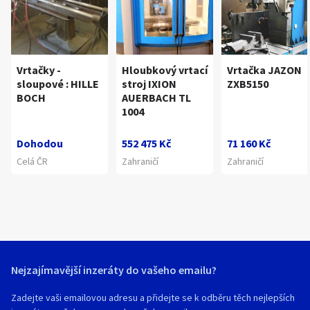
Vrtačky -
Hloubkový vrtací
Vrtačka JAZON
sloupové : HILLE
stroj IXION
ZXB5150
BOCH
AUERBACH TL
1004
Dohodou
552 475 Kč
71 160 Kč
Celá ČR
Zahraničí
Zahraničí
Nejzajímavější inzeráty do vašeho emailu?
Zadejte vaši emailovou adresu a přidejte se k odběru těch nejlepších