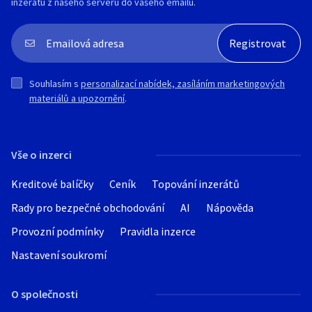
inzerátu z našeho serveru do vašeho emailu.
Souhlasím s
personalizací nabídek, zasíláním marketingových
materiálů a upozornění
.
Vše o inzerci
Kreditové balíčky
Ceník
Topování inzerátů
Rady pro bezpečné obchodování
AI
Nápověda
Provozní podmínky
Pravidla inzerce
Nastavení soukromí
O společnosti