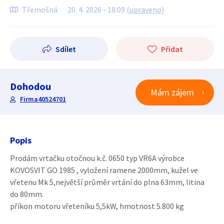
Třemošná
20. 4. 2026 - 18:09
(upraveno)
Sdílet
Přidat
Dohodou
Mám zájem
Firma40524701
Popis
Prodám vrtačku otočnou k.č. 0650 typ VR6A výrobce
KOVOSVIT GO 1985 , vyložení ramene 2000mm, kužel ve
vřetenu Mk 5,největší průměr vrtání do plna 63mm, litina
do 80mm.
příkon motoru vřeteníku 5,5kW, hmotnost 5.800 kg