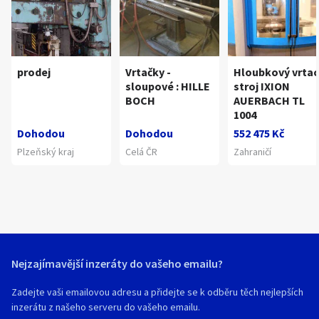
prodej
Vrtačky -
Hloubkový vrtac
sloupové : HILLE
stroj IXION
BOCH
AUERBACH TL
1004
Dohodou
Dohodou
552 475 Kč
Plzeňský kraj
Celá ČR
Zahraničí
Nejzajímavější inzeráty do vašeho emailu?
Zadejte vaši emailovou adresu a přidejte se k odběru těch nejlepších
inzerátu z našeho serveru do vašeho emailu.