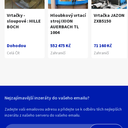
Vrtačky -
Hloubkový vrtací
Vrtačka JAZON
sloupové : HILLE
stroj IXION
ZXB5150
BOCH
AUERBACH TL
1004
Dohodou
552 475 Kč
71 160 Kč
Celá ČR
Zahraničí
Zahraničí
Nejzajímavější inzeráty do vašeho emailu?
Zadejte vaši emailovou adresu a přidejte se k odběru těch nejlepších
inzerátu z našeho serveru do vašeho emailu.