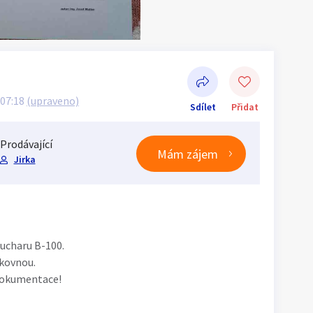
 07:18
(upraveno)
Sdílet
Přidat
Prodávající
Mám zájem
Jirka
Sdílet na Facebooku
ucharu B-100.
lkovnou.
 dokumentace!