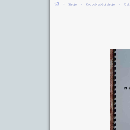
Stroje
Kovoobráběcí stroje
Osta