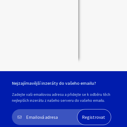
Nejzajímavější inzeráty do vašeho emailu?
Zadejte vaši emailovou adresu a přidejte se k odběru těch
nejlepších inzerátu z našeho serveru do vašeho emailu.