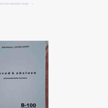
tní kovoobráběcí stroje