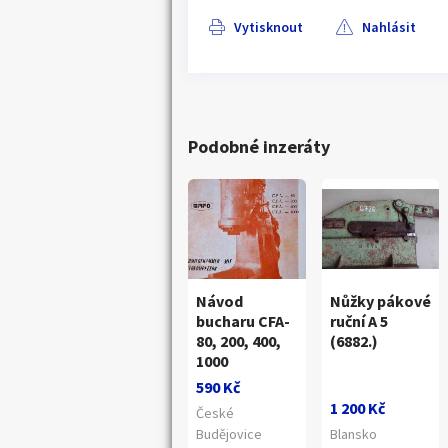
Vytisknout
Nahlásit
Podobné inzeráty
Návod
Nůžky pákové
bucharu CFA-
ruční A 5
80, 200, 400,
(6882.)
1000
Náhledy
590 Kč
1 200 Kč
České
Budějovice
Blansko