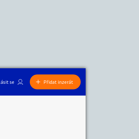
a
Zvířata
0
/
2000
Nahlásit
0
/
1000
lásit se
Přidat inzerát
obby
Sběratelství
ní
Ostatní