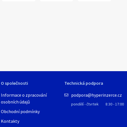
O společnosti
Technická podpora
Informace o zpracování
podpora@hyperinzerce.cz
osobních údajů
pondělí - čtvrtek
8:30 - 17:00
Obchodní podmínky
Kontakty