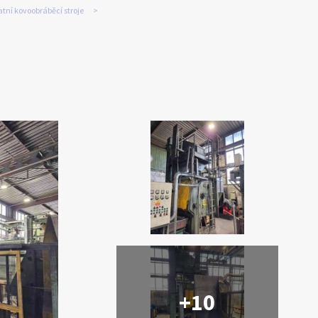
tní kovoobráběcí stroje
+10