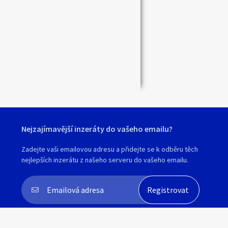
Nejzajímavější inzeráty do vašeho emailu?
Zadejte vaši emailovou adresu a přidejte se k odběru těch
nejlepších inzerátu z našeho serveru do vašeho emailu.
Souhlasím s
personalizací nabídek, zasíláním