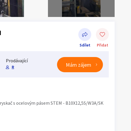
M
Sdílet
Přidat
Prodávající
Mám zájem
R
Sdílet na Facebooku
 tryskač s ocelovým pásem STEM - B10X12,5S/W3A/SK