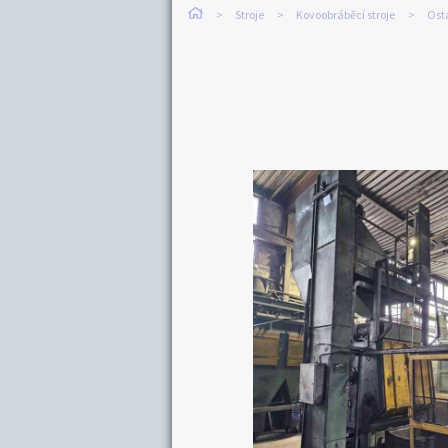
Stroje
Kovoobráběcí stroje
Osta