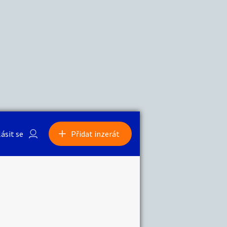
a
Zvířata
0
/
2000
Nahlásit
0
/
1000
lásit se
Přidat inzerát
obby
Sběratelství
ní
Ostatní