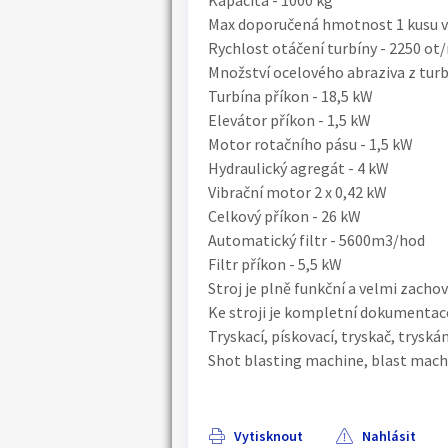
Kapacita - 1000 kg
Max doporučená hmotnost 1 kusu v 
Rychlost otáčení turbíny - 2250 ot
Množství ocelového abraziva z turb
Turbína příkon - 18,5 kW
Elevátor příkon - 1,5 kW
Motor rotačního pásu - 1,5 kW
Hydraulický agregát - 4 kW
Vibrační motor 2 x 0,42 kW
Celkový příkon - 26 kW
Automatický filtr - 5600m3/hod
Filtr příkon - 5,5 kW
Stroj je plně funkční a velmi zacho
Ke stroji je kompletní dokumentac
Tryskací, pískovací, tryskač, tryská
Shot blasting machine, blast mach
Vytisknout
Nahlásit