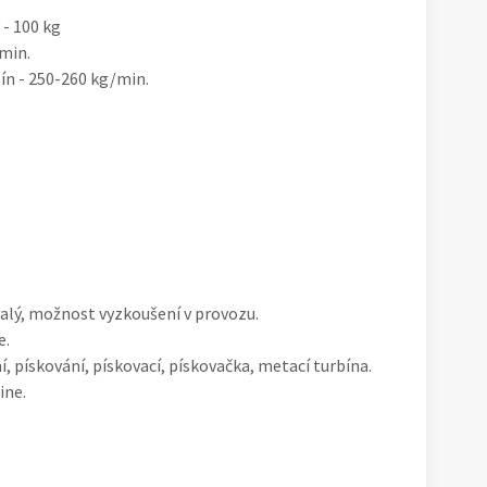
- 100 kg
/min.
ín - 250-260 kg/min.
valý, možnost vyzkoušení v provozu.
e.
ní, pískování, pískovací, pískovačka, metací turbína.
ine.