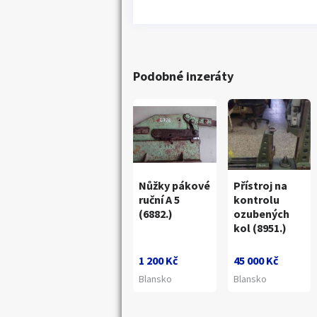
Podobné inzeráty
Nůžky pákové
Přístroj na
ruční A 5
kontrolu
(6882.)
ozubených
kol (8951.)
Náhledy
1 200 Kč
45 000 Kč
Blansko
Blansko