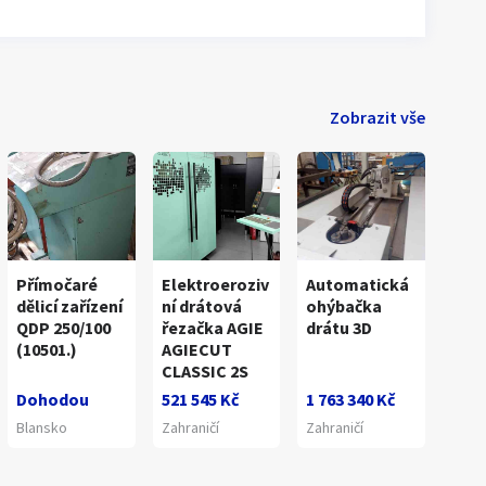
Zobrazit vše
Přímočaré
Elektroeroziv
Automatická
dělicí zařízení
ní drátová
ohýbačka
QDP 250/100
řezačka AGIE
drátu 3D
(10501.)
AGIECUT
1
/
13
CLASSIC 2S
Dohodou
521 545 Kč
1 763 340 Kč
Blansko
Zahraničí
Zahraničí