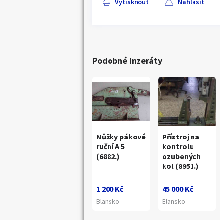
Vytisknout
Nahlásit
Podobné inzeráty
Nůžky pákové
Přístroj na
ruční A 5
kontrolu
(6882.)
ozubených
kol (8951.)
1 200 Kč
45 000 Kč
Blansko
Blansko