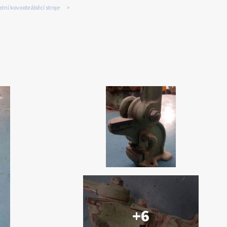
tní kovoobráběcí stroje
+6