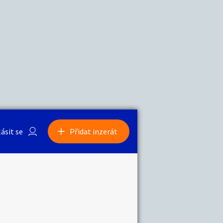
a
Zvířata
0
/
2000
Nahlásit
0
/
1000
lásit se
Přidat inzerát
obby
Sběratelství
ní
Ostatní