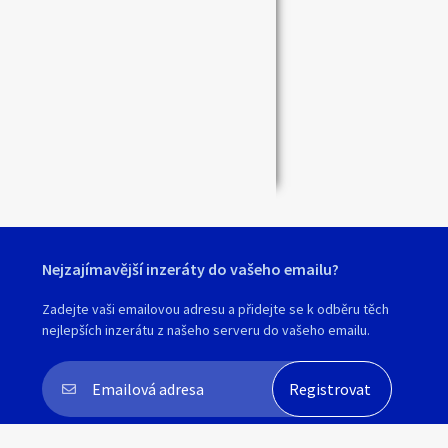
Nejzajímavější inzeráty do vašeho emailu?
Zadejte vaši emailovou adresu a přidejte se k odběru těch
nejlepších inzerátu z našeho serveru do vašeho emailu.
Souhlasím s
personalizací nabídek, zasíláním