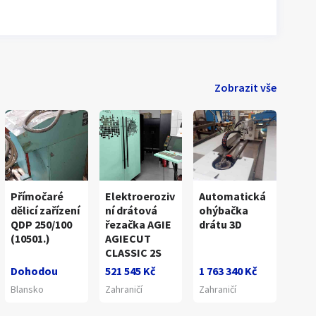
Zobrazit vše
Přímočaré
Elektroeroziv
Automatická
dělicí zařízení
ní drátová
ohýbačka
QDP 250/100
řezačka AGIE
drátu 3D
(10501.)
AGIECUT
CLASSIC 2S
Dohodou
521 545 Kč
1 763 340 Kč
Blansko
Zahraničí
Zahraničí