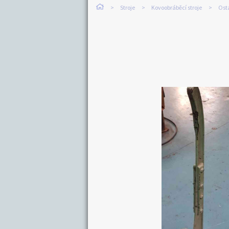
Stroje
Kovoobráběcí stroje
Osta