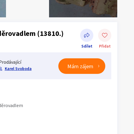
děrovadlem (13810.)
Sdílet
Přidat
Prodávající
Mám zájem
Karel Svoboda
Sdílet na Facebooku
 děrovadlem
1
/
9