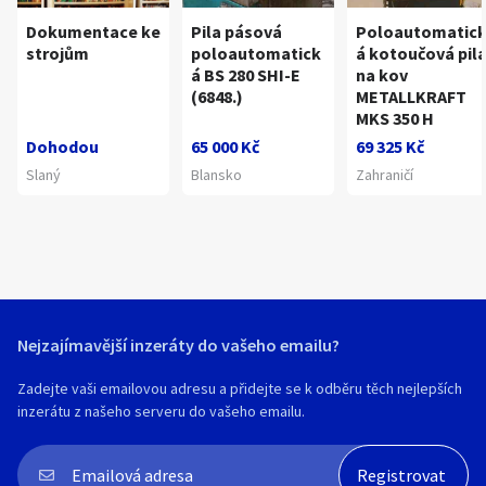
Dokumentace ke
Pila pásová
Poloautomatic
strojům
poloautomatick
á kotoučová pil
á BS 280 SHI-E
na kov
(6848.)
METALLKRAFT
MKS 350 H
Dohodou
65 000 Kč
69 325 Kč
Slaný
Blansko
Zahraničí
Nejzajímavější inzeráty do vašeho emailu?
Zadejte vaši emailovou adresu a přidejte se k odběru těch nejlepších
inzerátu z našeho serveru do vašeho emailu.