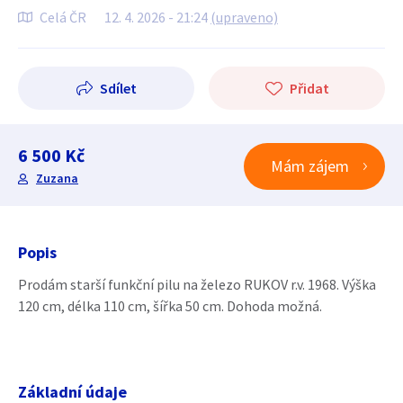
Celá ČR
12. 4. 2026 - 21:24
(upraveno)
Sdílet
Přidat
6 500 Kč
Mám zájem
Zuzana
Popis
Prodám starší funkční pilu na železo RUKOV r.v. 1968. Výška
120 cm, délka 110 cm, šířka 50 cm. Dohoda možná.
Základní údaje