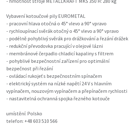
- hmotnost stroje METALLKRAFT MKS 350 H: 280 kg
Vybavení kotoučové pily EUROMETAL
- pracovní hlava otočná o 45° vlevo a 90° vpravo
- rychloupínací svěrák otočný o 45° vlevo a 90° vpravo
- podélně pohyblivý svěrák pro drážkování a řezání drážek
- redukční převodovka pracující v olejové lázni
- membránové čerpadlo chladicí kapaliny s filtrem
- pohyblivé bezpečnostní zařízení pro optimální
bezpečnost při řezání
- ovládací rukojeť s bezpečnostním spínačem
- elektrický systém na nízké napětí 24 V s hlavním
vypínačem, nouzovým vypínačem a přepínačem rychlosti
- nastavitelná ochranná spojka řezného kotouče
umístění: Polsko
telefon: +48 603 510 566