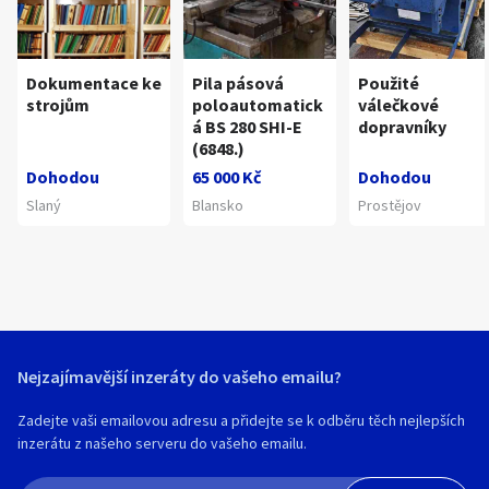
Dokumentace ke
Pila pásová
Použité
strojům
poloautomatick
válečkové
á BS 280 SHI-E
dopravníky
(6848.)
Dohodou
65 000 Kč
Dohodou
Slaný
Blansko
Prostějov
Nejzajímavější inzeráty do vašeho emailu?
Zadejte vaši emailovou adresu a přidejte se k odběru těch nejlepších
inzerátu z našeho serveru do vašeho emailu.