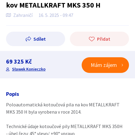
kov METALLKRAFT MKS 350 H
Zahraničí
16. 5. 2025 - 09:47
Sdílet
Přidat
69 325 Kč
Mám zájem
Sławek Konieczko
Popis
Poloautomatická kotoučová pila na kov METALLKRAFT
MKS 350 H byla vyrobena v roce 2014.
Technické údaje kotoučové pily METALLKRAFT MKS 350H
- úhel řezu: 45° vlevo/ +90° vpravo