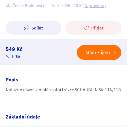
České Budějovice
15. 3. 2026 - 18:34
(upraveno)
Sdílet
Přidat
549 Kč
Mám zájem
Jirka
Popis
Nabízím návod k malé stolní frézce SCHAUBLIN SV-11A/11B
Základní údaje