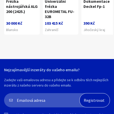
Frézka
Univerzální
Dokumentace
nástrojářská ALG
frézka
Deckel Fp-1
200 (2425.)
EUROMETAL FU-
32B
30 000 Kč
103 415 Kč
390 Kč
Blansko
Zahraničí
Jihočeský kraj
Nejzajímavější inzeráty do vašeho emailu?
Zadejte vaši emailovou adresu a přidejte se k odběru těch nejlepších
inzerátu z našeho serveru do vašeho emailu.