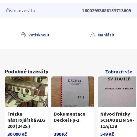
Číslo inzerátu
16002993688153713609
Vytisknout
Nahlásit
Podobné inzeráty
Zobrazit vše
Frézka
Dokumentace
Návod frézky
nástrojářská ALG
Deckel Fp-1
SCHAUBLIN SV-
200 (2425.)
11A/11B
30 000 Kč
390 Kč
549 Kč