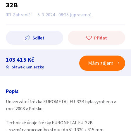
32B
Zahraničí
5. 3. 2024 - 08:25
(upraveno)
Sdílet
Přidat
103 415 Kč
Mám zájem
Sławek Konieczko
Popis
Univerzální frézka EUROMETAL FU-32B byla vyrobena v
roce 2008 v Polsku.
Technické údaje frézky EUROMETAL FU-32B
- rozměry pracovního stolu (d x š): 1320 x 315 mm