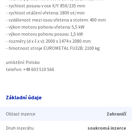
- rychlost posuvu v ose X/Y: 850/235 mm
- rychlost otáčení vřetena: 1800 ot/min
- vzdálenost mezi osou vřetena a stolem: 400 mm
- výkon motoru pohonu vřetena: 5,5 kW
- výkon motoru pohonu posuvu: 1,5 kW
- rozměry (d x š x v): 2000 x 1474 x 2080 mm
- hmotnost stroje EUROMETAL FU32B: 2100 kg
umístění: Polsko
telefon: +48 603 510 566
Základní údaje
Oblast inzerce
Zahraničí
Druh inzerátu
soukromá inzerce