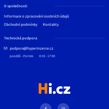
přetěsnění rozvaděče. Spoustu dalších
O společnosti
originálních dílů skladem od výrobce.
Dovazime traktory www.hanwotraktor.cz
Informace o zpracování osobních údajů
:39701 Pisek, Malé Nepodrice 42,
Tel.+420603189684.
Obchodní podmínky
Kontakty
Technická podpora
podpora@hyperinzerce.cz
pondělí - čtvrtek
8:30 - 17:00