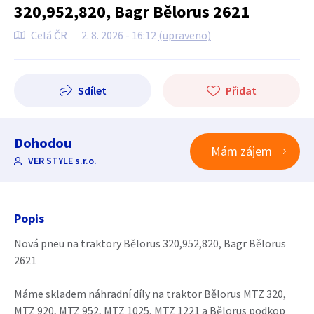
320,952,820, Bagr Bělorus 2621
Celá ČR
2. 8. 2026 - 16:12
(upraveno)
Sdílet
Přidat
Dohodou
Mám zájem
VER STYLE s.r.o.
Popis
Nová pneu na traktory Bělorus 320,952,820, Bagr Bělorus
2621
Máme skladem náhradní díly na traktor Bělorus MTZ 320,
MTZ 920, MTZ 952, MTZ 1025, MTZ 1221 a Bělorus podkop