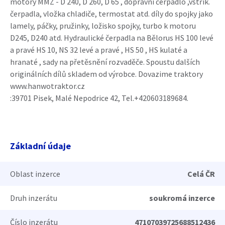
motory MMZ - D 240, D 260, D 65 , dopravní čerpadlo ,vstřik.
čerpadla, vložka chladiče, termostat atd. díly do spojky jako
lamely, páčky, pružinky, ložisko spojky, turbo k motoru
D245, D240 atd. Hydraulické čerpadla na Bělorus HS 100 levé
a pravé HS 10, NS 32 levé a pravé , HS 50 , HS kulaté a
hranaté , sady na přetěsnění rozvaděče. Spoustu dalších
originálních dílů skladem od výrobce. Dovazime traktory
www.hanwotraktor.cz
:39701 Pisek, Malé Nepodrice 42, Tel.+420603189684.
Základní údaje
Oblast inzerce
Celá ČR
Druh inzerátu
soukromá inzerce
Číslo inzerátu
47107039725688512436