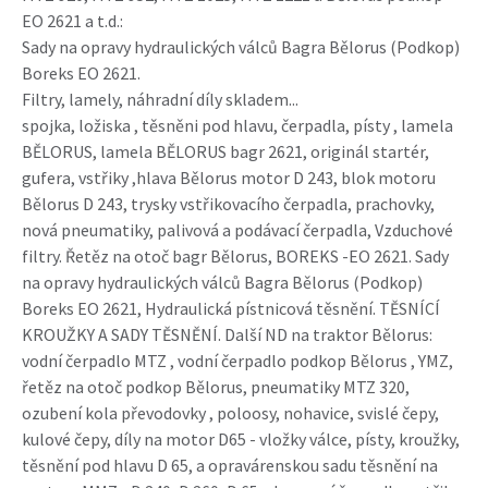
EO 2621 a t.d.:
Sady na opravy hydraulických válců Bagra Bělorus (Podkop)
Boreks EO 2621.
Filtry, lamely, náhradní díly skladem...
spojka, ložiska , těsněni pod hlavu, čerpadla, písty , lamela
BĚLORUS, lamela BĚLORUS bagr 2621, originál startér,
gufera, vstřiky ,hlava Bělorus motor D 243, blok motoru
Bělorus D 243, trysky vstřikovacího čerpadla, prachovky,
nová pneumatiky, palivová a podávací čerpadla, Vzduchové
filtry. Řetěz na otoč bagr Bělorus, BOREKS -EO 2621. Sady
na opravy hydraulických válců Bagra Bělorus (Podkop)
Boreks EO 2621, Hydraulická pístnicová těsnění. TĚSNÍCÍ
KROUŽKY A SADY TĚSNĚNÍ. Další ND na traktor Bělorus:
vodní čerpadlo MTZ , vodní čerpadlo podkop Bělorus , YMZ,
řetěz na otoč podkop Bělorus, pneumatiky MTZ 320,
ozubení kola převodovky , poloosy, nohavice, svislé čepy,
kulové čepy, díly na motor D65 - vložky válce, písty, kroužky,
těsnění pod hlavu D 65, a opravárenskou sadu těsnění na