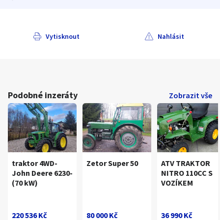
Vytisknout
Nahlásit
Podobné inzeráty
Zobrazit vše
traktor 4WD-
Zetor Super 50
ATV TRAKTOR
John Deere 6230-
NITRO 110CC S
(70 kW)
VOZÍKEM
220 536 Kč
80 000 Kč
36 990 Kč