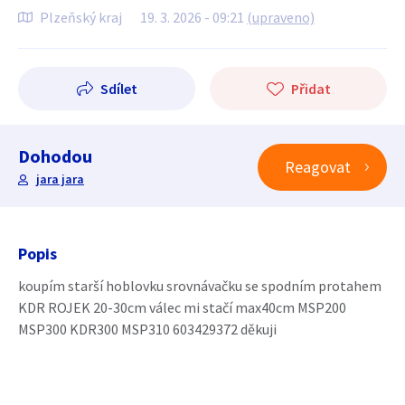
Plzeňský kraj
19. 3. 2026 - 09:21
(upraveno)
Sdílet
Přidat
Dohodou
Reagovat
jara jara
Popis
koupím starší hoblovku srovnávačku se spodním protahem
KDR ROJEK 20-30cm válec mi stačí max40cm MSP200
MSP300 KDR300 MSP310 603429372 děkuji