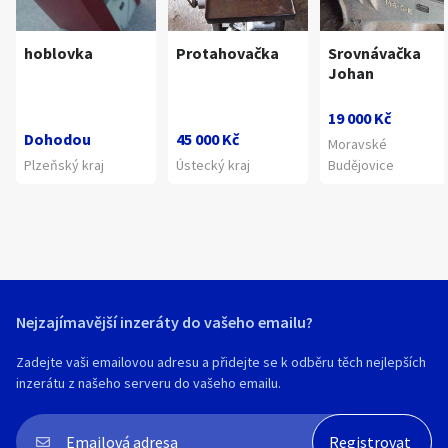
hoblovka
Protahovačka
Srovnávačka
Johan
19 000 Kč
Dohodou
45 000 Kč
Moravské
Plzeňský kraj
Ústecký kraj
Budějovice
Nejzajímavější inzeráty do vašeho emailu?
Zadejte vaši emailovou adresu a přidejte se k odběru těch nejlepších
inzerátu z našeho serveru do vašeho emailu.