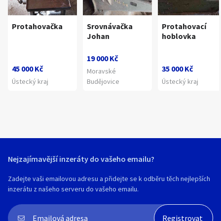
Protahovačka
Srovnávačka
Protahovací
Johan
hoblovka
19 000 Kč
45 000 Kč
35 000 Kč
Moravské
Ústecký kraj
Budějovice
Ústecký kraj
Nejzajímavější inzeráty do vašeho emailu?
Zadejte vaši emailovou adresu a přidejte se k odběru těch nejlepších
inzerátu z našeho serveru do vašeho emailu.