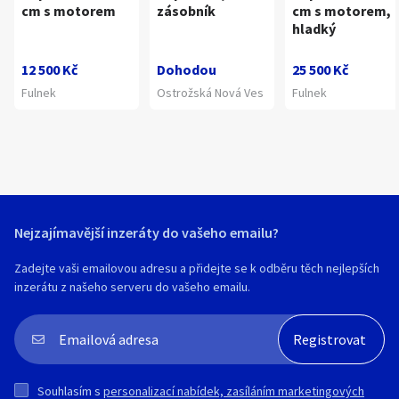
cm s motorem
zásobník
cm s motorem,
hladký
12 500 Kč
Dohodou
25 500 Kč
Fulnek
Ostrožská Nová Ves
Fulnek
Nejzajímavější inzeráty do vašeho emailu?
Zadejte vaši emailovou adresu a přidejte se k odběru těch nejlepších
inzerátu z našeho serveru do vašeho emailu.
Souhlasím s
personalizací nabídek, zasíláním marketingových