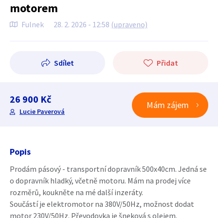
motorem
Fulnek
28. 2. 2026 - 12:58
(upraveno)
Sdílet
Přidat
26 900 Kč
Mám zájem
Lucie Paverová
Popis
Prodám pásový - transportní dopravník 500x40cm. Jedná se
o dopravník hladký, včetně motoru. Mám na prodej více
rozměrů, koukněte na mé další inzeráty.
Součástí je elektromotor na 380V/50Hz, možnost dodat
motor 230V/50Hz. Převodovka je šneková s olejem.