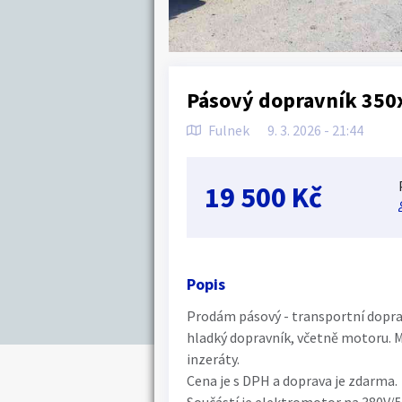
Pásový dopravník 350
Fulnek
9. 3. 2026 - 21:44
19 500 Kč
Popis
Prodám pásový - transportní doprav
hladký dopravník, včetně motoru. 
inzeráty.
Cena je s DPH a doprava je zdarma.