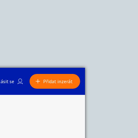
a
Zvířata
0
/
2000
Nahlásit
0
/
1000
lásit se
Přidat inzerát
obby
Sběratelství
ní
Ostatní