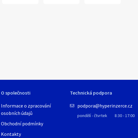
1
/
6
O společnosti
Technická podpora
Informace o zpracování
podpora@hyperinzerce.cz
osobních údajů
pondělí - čtvrtek
8:30 - 17:00
Obchodní podmínky
Kontakty