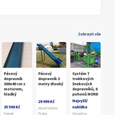
Zobrazit vše
Pásový
Pásový
Systém 7
dopravník
dopravník 3
trubkových
300x40 cm s
metry dlouhý
šnekových
motorem,
dopravníků, 6
hladký
pohonů NORD
Nejvyšší
29 999 Kč
25 500 Kč
nabídka
Hlavní město
Fulnek
Praha
Strančice