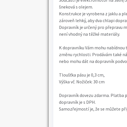
Součástí je elektromotor na 380V/
šneková s olejem.
Konstrukce je vyrobena z jaklu a pl
zároveň lehký, aby dva chlapi dopra
Dopravník je určený pro přepravu mat
není vhodný na těžké materiály.
K dopravníku Vám mohu nabídnou t
změnu rychlosti. Prodávám také ná
nebo mohu dát na dopravník podvo
Tloušťka pásu je 0,3 cm,
Výška vč. Nožiček: 30 cm
Dopravník dovezu zdarma. Platba p
dopravník je s DPH.
Samozřejmostí je, že se můžete při