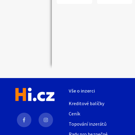
Náhledy
Vše o inzerci
Kreditové balíčky
Ceník
Topování inzerátů
Rady pro bezpečné