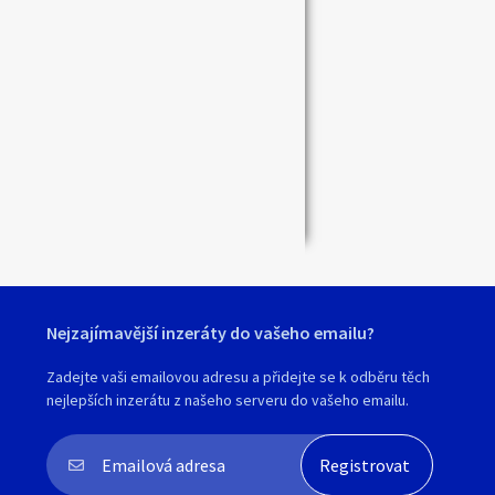
Zavřít
Nejzajímavější inzeráty do vašeho emailu?
Zadejte vaši emailovou adresu a přidejte se k odběru těch
nejlepších inzerátu z našeho serveru do vašeho emailu.