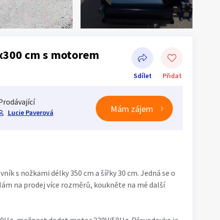
x300 cm s motorem
Sdílet
Přidat
Prodávající
Mám zájem
Lucie Paverová
Sdílet na Facebooku
ník s nožkami délky 350 cm a šířky 30 cm. Jedná se o
Mám na prodej více rozměrů, koukněte na mé další