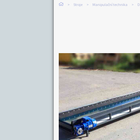
Stroje
Manipulační technika
D