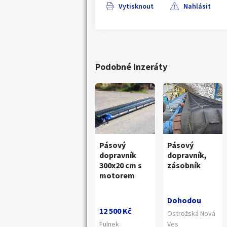
Vytisknout
Nahlásit
Podobné inzeráty
Pásový
Pásový
dopravník
dopravník,
300x20 cm s
zásobník
motorem
Dohodou
12 500 Kč
Ostrožská Nová
Fulnek
Ves