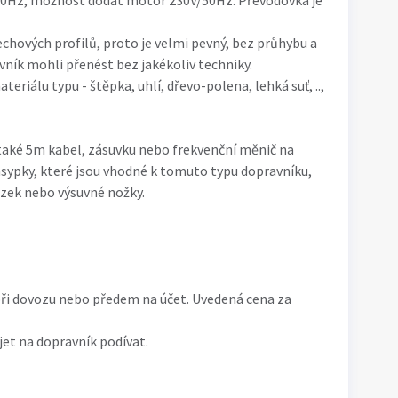
50Hz, možnost dodat motor 230V/50Hz. Převodovka je
echových profilů, proto je velmi pevný, bez průhybu a
vník mohli přenést bez jakékoliv techniky.
eriálu typu - štěpka, uhlí, dřevo-polena, lehká suť, ..,
aké 5m kabel, zásuvku nebo frekvenční měnič na
sypky, které jsou vhodné k tomuto typu dopravníku,
zek nebo výsuvné nožky.
ři dovozu nebo předem na účet. Uvedená cena za
jet na dopravník podívat.