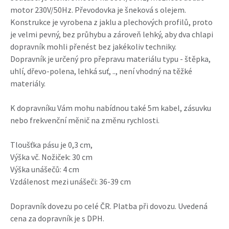
motor 230V/50Hz. Převodovka je šneková s olejem.
Konstrukce je vyrobena z jaklu a plechových profilů, proto
je velmi pevný, bez průhybu a zároveň lehký, aby dva chlapi
dopravník mohli přenést bez jakékoliv techniky.
Dopravník je určený pro přepravu materiálu typu - štěpka,
uhlí, dřevo-polena, lehká suť, .., není vhodný na těžké
materiály.
K dopravníku Vám mohu nabídnou také 5m kabel, zásuvku
nebo frekvenční měnič na změnu rychlosti.
Tloušťka pásu je 0,3 cm,
Výška vč. Nožiček: 30 cm
Výška unášečů: 4 cm
Vzdálenost mezi unášeči: 36-39 cm
Dopravník dovezu po celé ČR. Platba při dovozu. Uvedená
cena za dopravník je s DPH.