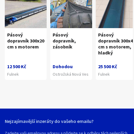
Pásový
Pásový
Pásový
dopravník 300x20
dopravník,
dopravník 300x4
cm s motorem
zásobník
cm s motorem,
hladký
12 500 Kč
Dohodou
25 500 Kč
Fulnek
Ostrožská Nová Ves
Fulnek
Nejzajímavější inzeráty do vašeho emailu?
Zadejte vaši emailovou adresu a přidejte se k odběru těch nejlepších