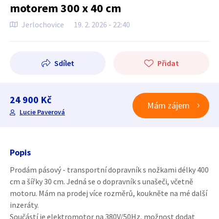
motorem 300 x 40 cm
Jerlochovice
19. 2. 2026 - 22:40
Sdílet
Přidat
24 900 Kč
Mám zájem
Lucie Paverová
Popis
Prodám pásový - transportní dopravník s nožkami délky 400
cm a šířky 30 cm. Jedná se o dopravník s unašeči, včetně
motoru. Mám na prodej více rozměrů, koukněte na mé další
inzeráty.
Součástí je elektromotor na 380V/50Hz, možnost dodat