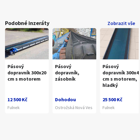
Podobné inzeráty
Zobrazit vše
Pásový
Pásový
Pásový
dopravník 300x20
dopravník,
dopravník 300x4
cm s motorem
zásobník
cm s motorem,
hladký
12 500 Kč
Dohodou
25 500 Kč
Fulnek
Ostrožská Nová Ves
Fulnek