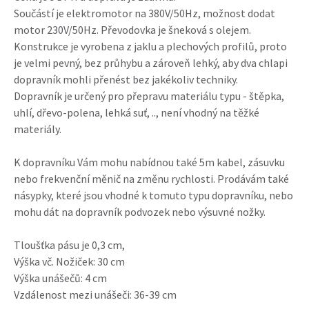
Součástí je elektromotor na 380V/50Hz, možnost dodat
motor 230V/50Hz. Převodovka je šneková s olejem.
Konstrukce je vyrobena z jaklu a plechových profilů, proto
je velmi pevný, bez průhybu a zároveň lehký, aby dva chlapi
dopravník mohli přenést bez jakékoliv techniky.
Dopravník je určený pro přepravu materiálu typu - štěpka,
uhlí, dřevo-polena, lehká suť, .., není vhodný na těžké
materiály.
K dopravníku Vám mohu nabídnou také 5m kabel, zásuvku
nebo frekvenční měnič na změnu rychlosti. Prodávám také
násypky, které jsou vhodné k tomuto typu dopravníku, nebo
mohu dát na dopravník podvozek nebo výsuvné nožky.
Tloušťka pásu je 0,3 cm,
Výška vč. Nožiček: 30 cm
Výška unášečů: 4 cm
Vzdálenost mezi unášeči: 36-39 cm