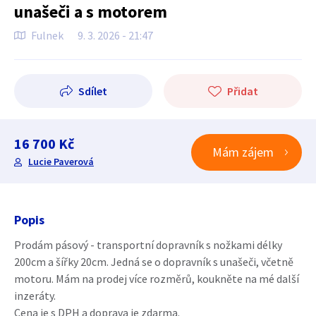
unašeči a s motorem
Fulnek
9. 3. 2026 - 21:47
Sdílet
Přidat
16 700 Kč
Mám zájem
Lucie Paverová
Popis
Prodám pásový - transportní dopravník s nožkami délky
200cm a šířky 20cm. Jedná se o dopravník s unašeči, včetně
motoru. Mám na prodej více rozměrů, koukněte na mé další
inzeráty.
Cena je s DPH a doprava je zdarma.