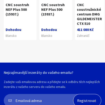
CNC soustruh
CNC soustruh
CNC
NEF Plus 500
NEF Plus 500
soustružnické
(15937.)
(15937.)
centrum DMG
GILDEMEISTER
CTX 510
Dohodou
Dohodou
411 080 Kč
Blansko
Blansko
Zahraničí
Nejzajímavější inzeráty do vašeho emailu?
Zadejte vaši emailovou adresu a přidejte se k odběru těch nejlepších
inzerátu z našeho serveru do vašeho emailu.