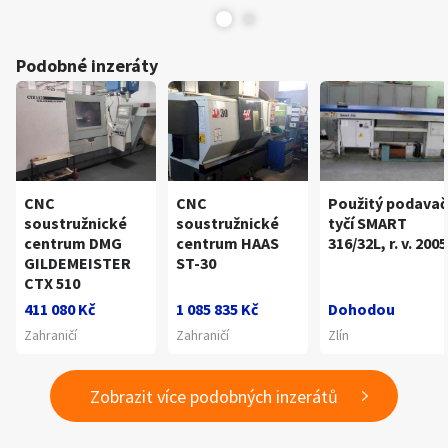
Podobné inzeráty
CNC
CNC
Použitý podavač
soustružnické
soustružnické
tyčí SMART
centrum DMG
centrum HAAS
316/32L, r. v. 2005
GILDEMEISTER
ST-30
CTX 510
411 080 Kč
1 085 835 Kč
Dohodou
Zahraničí
Zahraničí
Zlín
Zobrazit více podobných inzerátů