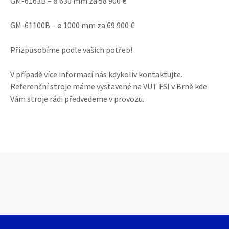
GM-6163B – ø 630 mm za 58 900 €
GM-61100B – ø 1000 mm za 69 900 €
Přizpůsobíme podle vašich potřeb!
V případě více informací nás kdykoliv kontaktujte.
Referenční stroje máme vystavené na VUT FSI v Brně kde
Vám stroje rádi předvedeme v provozu.