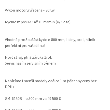
Výkon motoru vřetena - 30Kw
Rychlost posuvu: Až 10 m/min (X/Z osa)
Vhodné pro: Součástky do ø 800 mm, litiny, ocel, hliník –
perfektní pro vaši dílnu!
Nový stroj, plná záruka 1rok.
Servis naším servisním týmem.
Nabízíme i menší modely v délce 1 m (všechny ceny bez
DPH):
GM-6150B – ø 500 mm za 49 500 €