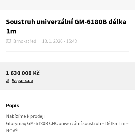
Soustruh univerzální GM-6180B délka
1m
Brno-střed
13. 1. 2026 - 15:48
1 630 000 Kč
Wegar s.r.o
Popis
Nabízíme k prodeji
Glorymaq GM-6180B CNC univerzální soustruh – Délka 1 m –
NOVÝ!