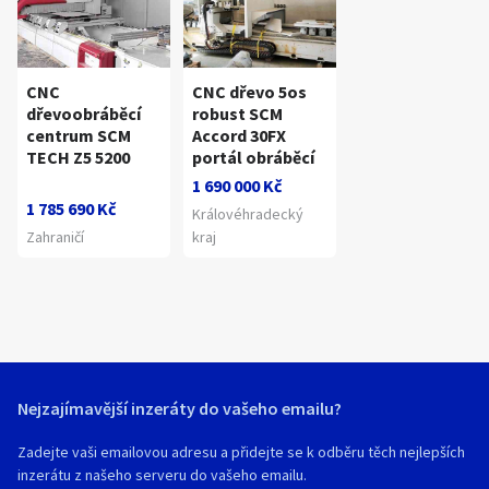
CNC
CNC dřevo 5os
dřevoobráběcí
robust SCM
centrum SCM
Accord 30FX
TECH Z5 5200
portál obráběcí
1 690 000 Kč
1 785 690 Kč
Královéhradecký
Zahraničí
kraj
Nejzajímavější inzeráty do vašeho emailu?
Zadejte vaši emailovou adresu a přidejte se k odběru těch nejlepších
inzerátu z našeho serveru do vašeho emailu.