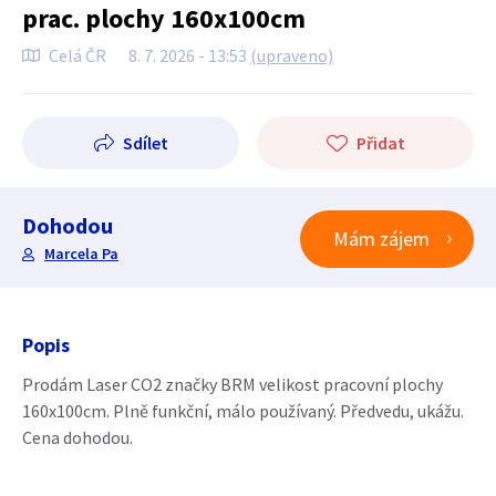
prac. plochy 160x100cm
Celá ČR
8. 7. 2026 - 13:53
(upraveno)
Sdílet
Přidat
Dohodou
Mám zájem
Marcela Pa
Popis
Prodám Laser CO2 značky BRM velikost pracovní plochy
160x100cm. Plně funkční, málo používaný. Předvedu, ukážu.
Cena dohodou.