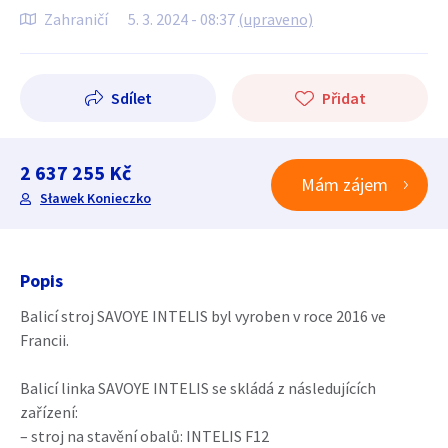
Zahraničí
5. 3. 2024 - 08:37
(upraveno)
Sdílet
Přidat
2 637 255 Kč
Mám zájem
Sławek Konieczko
Popis
Balicí stroj SAVOYE INTELIS byl vyroben v roce 2016 ve
Francii.
Balicí linka SAVOYE INTELIS se skládá z následujících
zařízení:
– stroj na stavění obalů: INTELIS F12