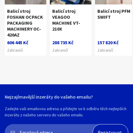
Balicí stroj
Balicí stroj
Balicí stroj PFM
FOSHAN OCPACK
VEAGOO
SWIFT
PACKAGING
MACHINE VT-
MACHINERY OC-
210X
420AZ
606 445 Kč
288 735 Kč
157 820 Kč
Zahraničí
Zahraničí
Zahraničí
Nejzajímavější inzeráty do vašeho emailu?
Zadejte vaši emailovou adresu a přidejte se k odběru těch nejlepších
inzerátu z našeho serveru do vašeho emailu.