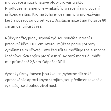
mulčovače a nůžek na živé ploty pro váš traktor.
Prodloužené rameno je vynikající pro sečení a mulčování
příkopů u silnic. Kromě toho je ideálním pro prořezávání
keřů a požadovanou velikost. Oscilační nože typu Y o šířce 80
cm umožňují čistý řez.
Nůžky na živý plot / srpová tyč jsou součásti balení s
pracovní šířkou 180 cm, kterou můžete podle potřeby
vyměnit za mulčovač. Tato žací lišta umožňuje zcela snadné
řezání velkých živých plotů a keřů. Řezaný materiál může
mít průměr až 2,5 cm. Odpočet DPH.
Výrobky firmy Jansen jsou kvalitní,výborné dílenské
zpracování a oproti jiným strojům jsou předimenzované a
vyznačují se dlouhou životnost.