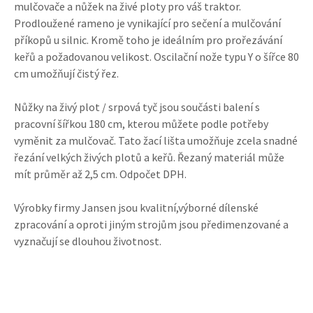
mulčovače a nůžek na živé ploty pro váš traktor.
Prodloužené rameno je vynikající pro sečení a mulčování
příkopů u silnic. Kromě toho je ideálním pro prořezávání
keřů a požadovanou velikost. Oscilační nože typu Y o šířce 80
cm umožňují čistý řez.
Nůžky na živý plot / srpová tyč jsou součásti balení s
pracovní šířkou 180 cm, kterou můžete podle potřeby
vyměnit za mulčovač. Tato žací lišta umožňuje zcela snadné
řezání velkých živých plotů a keřů. Řezaný materiál může
mít průměr až 2,5 cm. Odpočet DPH.
Výrobky firmy Jansen jsou kvalitní,výborné dílenské
zpracování a oproti jiným strojům jsou předimenzované a
vyznačují se dlouhou životnost.