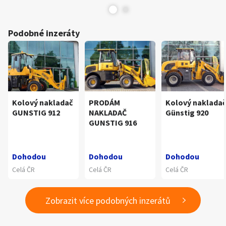
Podobné inzeráty
Kolový nakladač
PRODÁM
Kolový nakladač
GUNSTIG 912
NAKLADAČ
Günstig 920
GUNSTIG 916
Dohodou
Dohodou
Dohodou
Celá ČR
Celá ČR
Celá ČR
Zobrazit více podobných inzerátů